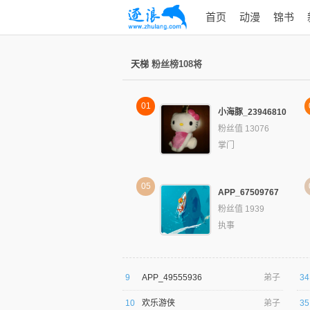
首页
动漫
锦书
天梯
粉丝榜108将
01
小海豚_23946810
粉丝值 13076
掌门
05
APP_67509767
粉丝值 1939
执事
9
APP_49555936
弟子
34
10
欢乐游侠
弟子
35