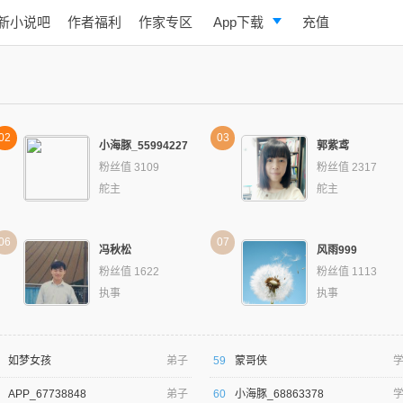
新小说吧
作者福利
作家专区
App下载
充值
逐浪小说
写作助手
02
03
小海豚_55994227
郭紫鸢
粉丝值 3109
粉丝值 2317
舵主
舵主
06
07
冯秋松
风雨999
粉丝值 1622
粉丝值 1113
执事
执事
如梦女孩
弟子
59
蒙哥侠
APP_67738848
弟子
60
小海豚_68863378