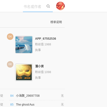
立即登录
榜单说明
04
APP_67552536
粉丝值 1988
执事
08
潘小贤
粉丝值 1098
执事
学徒
84
小海豚_29697708
无
学徒
85
The ghost Aus
无