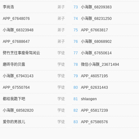
李尚浩
弟子
73
小海豚_68209383
APP_67648076
弟子
74
小海豚_68231250
小海豚_68323948
弟子
75
APP_67663817
APP_67688647
弟子
76
小海豚_68068902
劈竹烹往事瘦骨驾闲云
学徒
77
小海豚_67650614
磨砖寺的贝露
学徒
78
微信小海豚_23671494
小海豚_67943143
学徒
79
APP_46057195
APP_67550764
学徒
80
APP_62631443
都给我跪下吧
学徒
81
shlaogen
小海豚_68582820
学徒
82
APP_65817239
爱你的男孩儿
学徒
83
APP_67586576