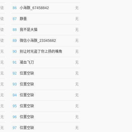
学徒
86
小海豚_67458842
无
学徒
87
静墨
无
学徒
88
我不是大猫
无
学徒
89
微信小海豚_23345682
无
无
90
别让时光盗了你上扬的嘴角
无
无
91
凝血飞刀
无
无
92
位置空缺
无
无
93
位置空缺
无
无
94
位置空缺
无
无
95
位置空缺
无
无
96
位置空缺
无
无
97
位置空缺
无