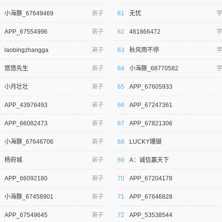
小海豚_67649469
弟子
61
无忧
APP_67554996
弟子
62
461866472
laobingzhangga
弟子
63
秋风雨不停
悠悠先生
弟子
64
小海豚_68770582
小月壮壮
弟子
65
APP_67605933
APP_43976493
弟子
66
APP_67247361
APP_66082473
弟子
67
APP_67821306
小海豚_67646706
弟子
68
LUCKY珊瑚
杨府城
弟子
69
A：诚信赢天下
APP_66092180
弟子
70
APP_67204178
小海豚_67458901
弟子
71
APP_67646828
APP_67549645
弟子
72
APP_53538544