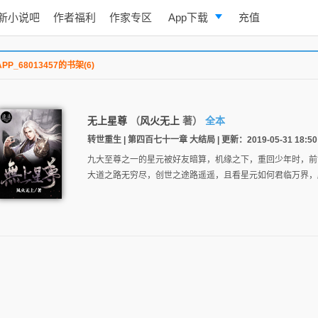
新小说吧
作者福利
作家专区
App下载
充值
逐浪小说
APP_68013457的书架(6)
写作助手
无上星尊
（
风火无上
著）
全本
转世重生 | 第四百七十一章 大结局 | 更新：2019-05-31 18:50
九大至尊之一的星元被好友暗算，机缘之下，重回少年时，前
大道之路无穷尽，创世之途路遥遥，且看星元如何君临万界，