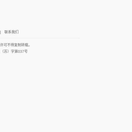
|
联系我们
面许可不得复制转载。
网出证（苏）字第037号
图
列