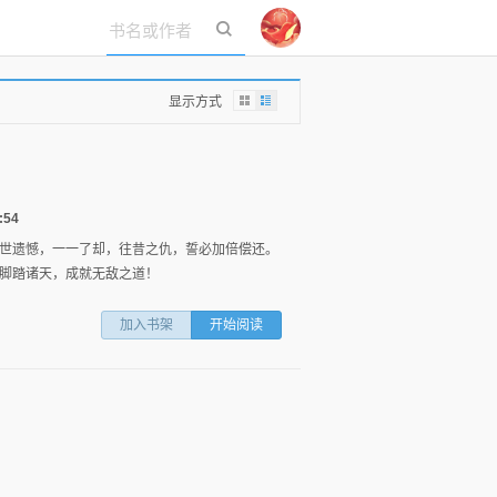
立即登录
显示方式
:54
世遗憾，一一了却，往昔之仇，誓必加倍偿还。
脚踏诸天，成就无敌之道！
加入书架
开始阅读