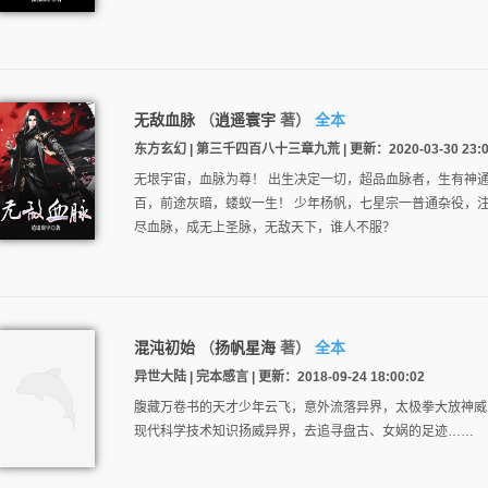
无敌血脉
（
逍遥寰宇
著）
全本
东方玄幻 | 第三千四百八十三章九荒 | 更新：2020-03-30 23:0
无垠宇宙，血脉为尊！ 出生决定一切，超品血脉者，生有神
百，前途灰暗，蝼蚁一生！ 少年杨帆，七星宗一普通杂役，
尽血脉，成无上圣脉，无敌天下，谁人不服？
混沌初始
（
扬帆星海
著）
全本
异世大陆 | 完本感言 | 更新：2018-09-24 18:00:02
腹藏万卷书的天才少年云飞，意外流落异界，太极拳大放神威
现代科学技术知识扬威异界，去追寻盘古、女娲的足迹……