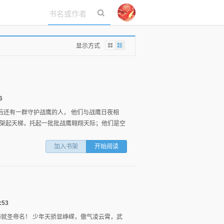
立即登录
显示方式
6
后还有一群守护战鹰的人， 他们与战鹰日夜相
架起天梯，托起一批批战鹰翱翔天际；他们是空
加入书架
开始阅读
:53
铸就圣帝名！ 少年天骄显峥嵘，傲气凌云霄，武