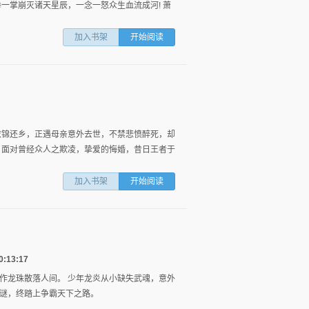
一掌崩灭诸天星辰，一念一怒众生血流成河! 萧
加入书架
开始阅读
衣锦还乡，正遇母亲意外去世，不禁悲愤醉死，却
 面对曾经众人之欺凌，挚爱的悔婚，昔日王者于
图
列
加入书架
开始阅读
:13:17
作龙珠散落人间。 少年龙炎从小缺失武魂，意外
谜，终踏上争霸天下之路。