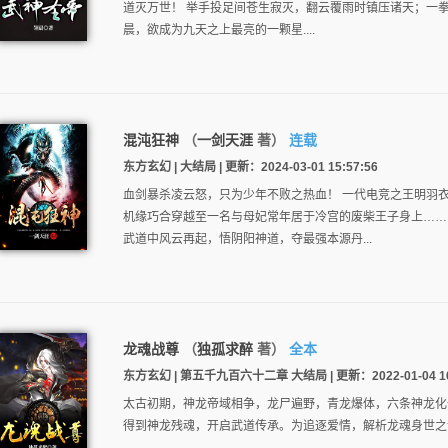
道灭万世！ 举手投足间苍生寂灭，翻云覆雨时镇压诸天；一拳
晨，欲成为九天之上最亮的一颗星....
混沌狂神
（
一剑天涯
著）
连载
东方玄幻 | 大结局 | 更新：2024-03-01 15:57:56
血剑暴杀凌云怒，只为少年不败之热血！ 一代电竞之王明羽
机缘巧合穿越至一名与母妃常年居于冷宫的废柴王子身上……
武道中风云再起，悟阴阳神道，夺最强本源丹...
龙魂战尊
（
独孤求醉
著）
全本
东方玄幻 | 第五千九百六十二章 大结局 | 更新：2022-01-04 10
太古初期，神龙帝域相争，龙尸遍野，青龙爆体，六条神龙化
得到神龙残魂，开启武道传承。为追逐爱情，解析龙魂身世之