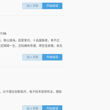
加入书架
开始阅读
7:56
通，移山填海，捉星拿月，十品废脉者，寿不过
注定碌碌一生，怎知偶有奇遇，得至宝吞噬，吞无
加入书架
开始阅读
，分子理论创新炼丹，电子技术指导阵法，借助
加入书架
开始阅读