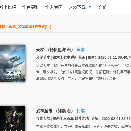
新小说吧
作者福利
作家专区
App下载
充值
逐浪小说
微信小海豚_27335104的书架(11)
写作助手
天梯
（
扬帆星海
著）
全本
文学艺术 | 第六十七章 荣升爸爸 | 更新：2020-06-11 09:40:4
仰望天空，我们关注的多是驾驶战鹰翱翔的“天之骄子”，但幕
伴，朝夕相处；他们为战鹰望闻问切，诊病把脉；他们用双手
军编成比例最大的一群人，也是空军中最默默无闻的...
武神圣帝
（
翎晨
著）
封笔
异世大陆 | 第两千三百章 封禁之地 | 更新：2022-02-01 23:33
古凰涅槃造化生，玄经衍化天骄成！ 万界争锋未尝败，武神