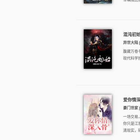
军编成比
混沌初
异世大陆 | 
腹藏万卷
现代科学
爱你情
豪门世家 | 
一场交易
你只是江
清现实，