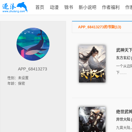
首页
动漫
锦书
新小说吧
作者福利
作
APP_68413273的书架(13)
武神天
东方玄幻 | 
一个从边
APP_68413273
下……
性别：未设置
年龄：保密
绝世武
异世大陆 | 
九霄大陆