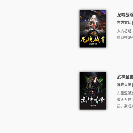
龙魂战
东方玄幻 |
太古初期
得到神龙
武神圣
异世大陆 |
古凰涅槃
道灭万世
晨，欲成为