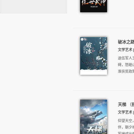
破冰之
逐浪小说
文学艺术 |
退伍军人
碍，怒砸
准扶贫政
天梯
（
文学艺术 |
仰望天空
伴，朝夕