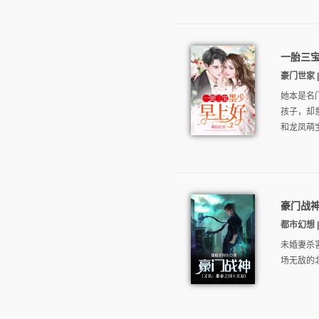
一胎三
豪门世家 |
她本是名
孩子，却
和龙凤萌宝
豪门战
都市幻想 |
未婚妻杀
场无敌的