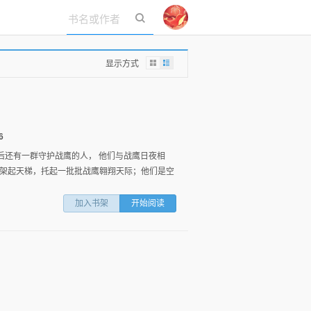
立即登录
显示方式
6
后还有一群守护战鹰的人， 他们与战鹰日夜相
架起天梯，托起一批批战鹰翱翔天际；他们是空
加入书架
开始阅读