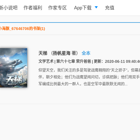
新小说吧
作者福利
作家专区
App下载
充值
逐浪小说
小海豚_67646706的书架(1)
写作助手
天梯
（
扬帆星海
著）
全本
文学艺术 | 第六十七章 荣升爸爸 | 更新：2020-06-11 09:40:4
仰望天空，我们关注的多是驾驶战鹰翱翔的“天之骄子”，但幕
伴，朝夕相处；他们为战鹰望闻问切，诊病把脉；他们用双手
军编成比例最大的一群人，也是空军中最默默无闻的...