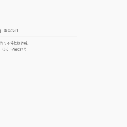
|
联系我们
面许可不得复制转载。
网出证（苏）字第037号
图
列