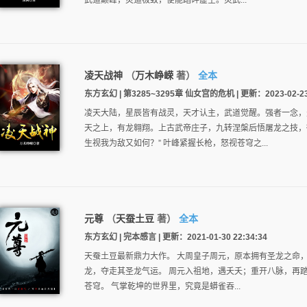
武道巅峰，灵道极致，便能踏碎虚空。灵武...
凌天战神
（
万木峥嵘
著）
全本
东方玄幻 | 第3285~3295章 仙女宫的危机 | 更新：2023-02-23 
凌天大陆，星辰皆有战灵，天才认主，武道觉醒。强者一念，
天之上，有龙翱翔。上古武帝庄子，九转涅槃后悟屠龙之技，
生视我为敌又如何？” 叶峰紧握长枪，怒视苍穹之...
元尊
（
天蚕土豆
著）
全本
东方玄幻 | 完本感言 | 更新：2021-01-30 22:34:34
天蚕土豆最新鼎力大作。 大周皇子周元，原本拥有圣龙之命
龙，夺走其圣龙气运。 周元入祖地，遇夭夭；重开八脉，再
苍穹。 气掌乾坤的世界里，究竟是蟒雀吞...