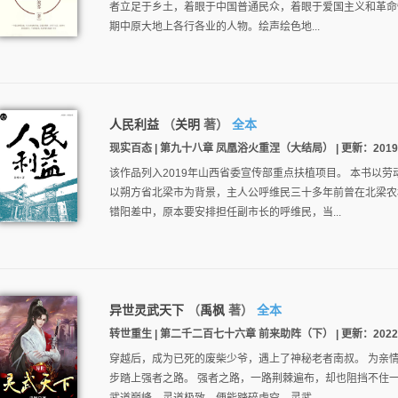
者立足于乡土，着眼于中国普通民众，着眼于爱国主义和革命
期中原大地上各行各业的人物。绘声绘色地...
人民利益
（
关明
著）
全本
现实百态 | 第九十八章 凤凰浴火重涅（大结局） | 更新：2019-05-
该作品列入2019年山西省委宣传部重点扶植项目。 本书以
以朔方省北梁市为背景，主人公呼维民三十多年前曾在北梁农
错阳差中，原本要安排担任副市长的呼维民，当...
异世灵武天下
（
禹枫
著）
全本
转世重生 | 第二千二百七十六章 前来助阵（下） | 更新：2022-11-
穿越后，成为已死的废柴少爷，遇上了神秘老者南叔。 为亲
步踏上强者之路。 强者之路，一路荆棘遍布，却也阻挡不住