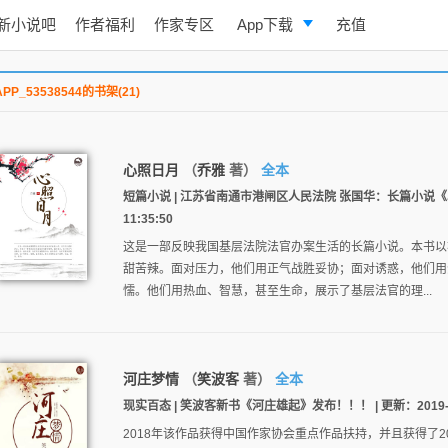
新小说吧
作者福利
作家专区
App下载
充值
逐浪小说
APP_53538544的书架(21)
写作助手
心照日月
（
乔雅
著）
全本
短篇小说 | 江苏省南通市港闸区人民法院 张国华：长篇小说《心照日
11:35:50
这是一部反映我国基层法院法官办案生活的长篇小说。本书以
甜苦辣。面对压力，他们用正气战胜妥协；面对诱惑，他们用
懦。他们用热血、智慧，甚至生命，展示了基层法官的理...
河庄梦情
（
笑波客
著）
全本
现实百态 | 笑波客新书《河庄雄起》发布！！！ | 更新：2019-05-
2018年该作品获得中国作家协会重点作品扶持，并且获得了2