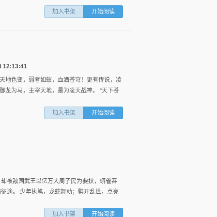
加入书架
开始阅读
12:13:41
天地色变，弱者如蚁，血洒苍穹！更有传说，凌
御龙为马，主宰天地，是为凌天战神。 “天下苍
加入书架
开始阅读
，却被敌国武王以亿万大周子民为要挟，蟒雀吞
踏征途。 少年执笔，龙蛇舞动；劈开乱世，点亮
加入书架
开始阅读