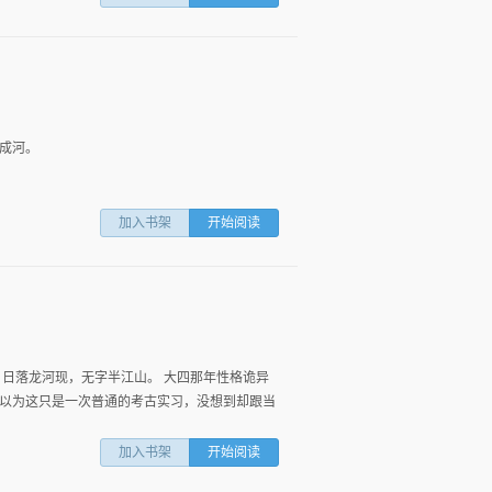
成河。
加入书架
开始阅读
 日落龙河现，无字半江山。 大四那年性格诡异
以为这只是一次普通的考古实习，没想到却跟当
加入书架
开始阅读