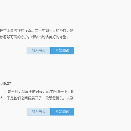
片
表
理学上最强悍的传奇。二十年如一日的坚持，她
放着最可爱的守护，缔结出纯洁美好的守望。
加入书架
开始阅读
49:37
… 可是当他见到雇主的时候，心中咯噔一下，他
人，于是他们之间便展开了一段恩怨情仇，以及
加入书架
开始阅读