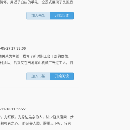
情怀，用近乎白描的手法，全景式展现了民国后
加入书架
开始阅读
27 17:33:06
劳动关系为主线，描写了新时期工会干部的群像。
村插队，后来又在当地东山机械厂当过工人。阴
图
列
加入书架
开始阅读
18 11:55:27
情，为红颜，为身边最亲的人，陆少游从废柴一步
一颗强者之心。 醉卧美人膝，醒掌天下权，传言