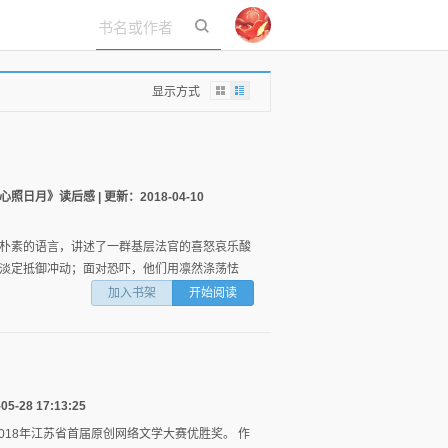
立即登录
显示方式
月》读后感 | 更新：2018-04-10
朴素的语言，讲述了一群基层法官的喜怒哀乐酸
淡定抵御冲动；面对恐吓，他们用凛然涤荡怯
加入书架
开始阅读
28 17:13:25
018年江苏省首届原创网络文学大赛优胜奖。 作