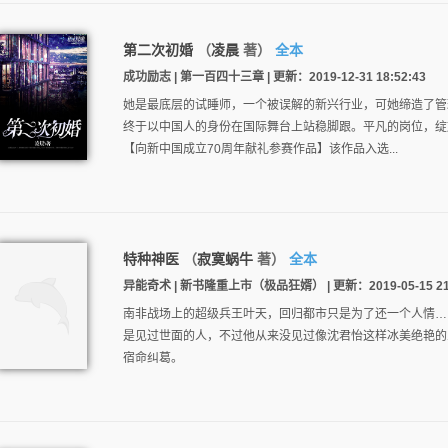
第二次初婚
（
凌晨
著）
全本
成功励志 | 第一百四十三章 | 更新：2019-12-31 18:52:43
她是最底层的试睡师，一个被误解的新兴行业，可她缔造了管
终于以中国人的身份在国际舞台上站稳脚跟。平凡的岗位，绽
【向新中国成立70周年献礼参赛作品】该作品入选...
特种神医
（
寂寞蜗牛
著）
全本
异能奇术 | 新书隆重上市（极品狂婿） | 更新：2019-05-15 21:
南非战场上的超级兵王叶天，回归都市只是为了还一个人情…
是见过世面的人，不过他从来没见过像沈君怡这样冰美绝艳的
宿命纠葛。