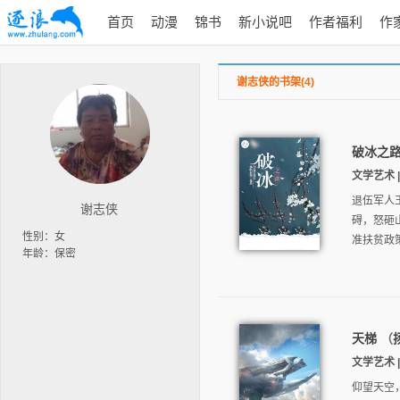
首页
动漫
锦书
新小说吧
作者福利
作
谢志侠的书架(4)
破冰之
文学艺术 |
退伍军人
谢志侠
碍，怒砸
性别：女
准扶贫政
年龄：保密
天梯
（
文学艺术 |
仰望天空