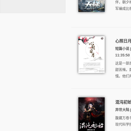
伴，朝夕
军编成比
心照日
逐浪小说
短篇小说 
11:35:50
这是一部
甜苦辣。
懦。他们
混沌初
异世大陆 | 
腹藏万卷
现代科学