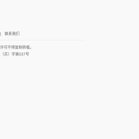
|
联系我们
面许可不得复制转载。
网出证（苏）字第037号
图
列