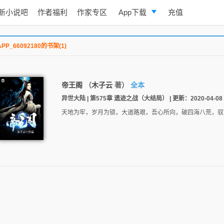
新小说吧
作者福利
作家专区
App下载
充值
逐浪小说
APP_66092180的书架(1)
写作助手
帝王阁
（
木子云
著）
全本
异世大陆 | 第575章 遗迹之战（大结局） | 更新：2020-04-08 1
天地为牢，岁月为锁，大道路艰，吾心所向，破四海八荒，驭