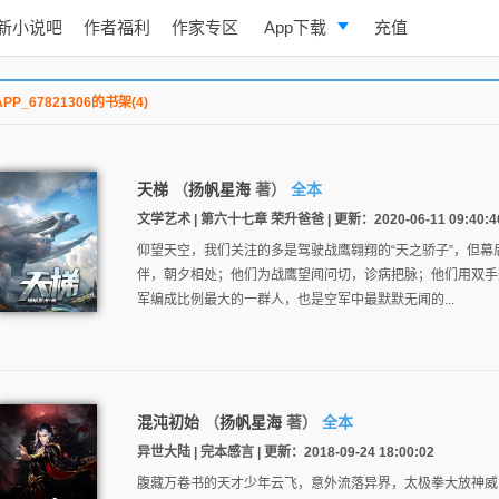
新小说吧
作者福利
作家专区
App下载
充值
逐浪小说
APP_67821306的书架(4)
写作助手
天梯
（
扬帆星海
著）
全本
文学艺术 | 第六十七章 荣升爸爸 | 更新：2020-06-11 09:40:4
仰望天空，我们关注的多是驾驶战鹰翱翔的“天之骄子”，但幕
伴，朝夕相处；他们为战鹰望闻问切，诊病把脉；他们用双手
军编成比例最大的一群人，也是空军中最默默无闻的...
混沌初始
（
扬帆星海
著）
全本
异世大陆 | 完本感言 | 更新：2018-09-24 18:00:02
腹藏万卷书的天才少年云飞，意外流落异界，太极拳大放神威