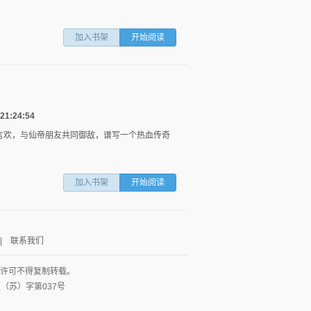
加入书架
开始阅读
1:24:54
酒言欢，与仙帝朋友共同御敌，谱写一个热血传奇
！
图
列
加入书架
开始阅读
|
联系我们
面许可不得复制转载。
网出证（苏）字第037号