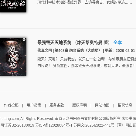
现代科学技术知识扬威异界，去追寻盘古、女娲的足迹……
最强毁天灭地系统
（
炸天帮奥特曼
著）
全本
修真文明 | 第403章 融合系统（大结局） | 更新：2020-02-01 2
毁天？灭地？ 只要我想，就只在一念之间！ 与仙帝朋友把
的传说！ 身负重任，携带毁天灭地系统，成就大陆，最强者
|
作者投稿
|
用户指南
|
服务条款
|
版权声明
|
网站地图
|
招聘信息
hulang.com, All Rights Reserved.
南京大众书网图书文化有限公司
版权所有 未经书
证苏B2-20130019
苏ICP备12028084号-1
苏网文[2025]2822-441号（署）