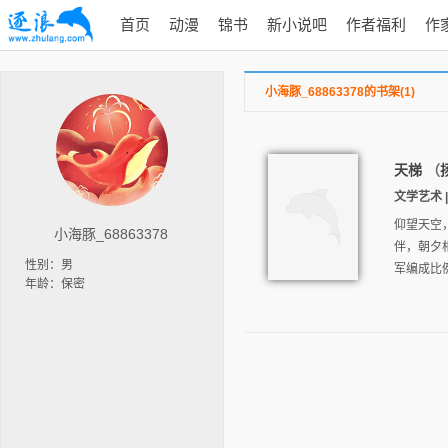
首页
动漫
锦书
新小说吧
作者福利
作
小海豚_68863378的书架(1)
天梯
（
文学艺术 |
仰望天空
小海豚_68863378
伴，朝夕
性别：男
军编成比
年龄：保密