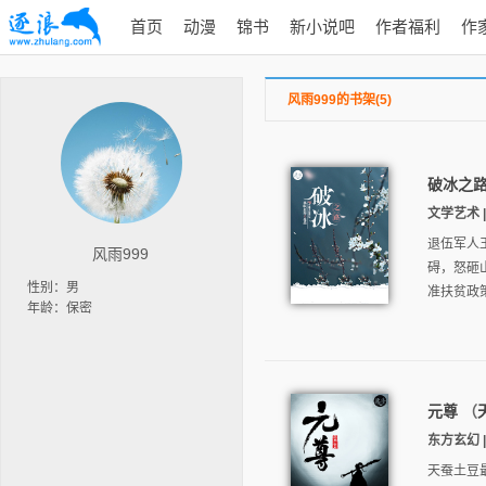
首页
动漫
锦书
新小说吧
作者福利
作
风雨999的书架(5)
破冰之
文学艺术 |
退伍军人
风雨999
碍，怒砸
性别：男
准扶贫政
年龄：保密
元尊
（
东方玄幻 | 
天蚕土豆