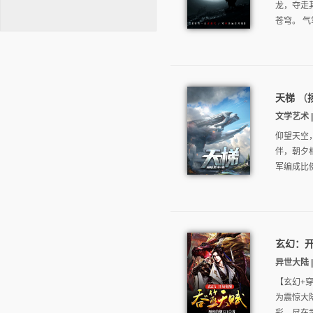
龙，夺走
苍穹。 气
天梯
（
逐浪小说
文学艺术 |
仰望天空
伴，朝夕
军编成比
玄幻：
异世大陆 |
【玄幻+
为震惊大