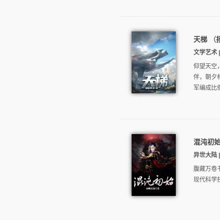
天梯
（
文学艺术 |
仰望天空
伴，朝夕
军编成比
混沌初
异世大陆 | 
腹藏万卷
现代科学