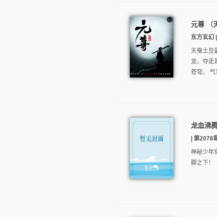
元尊
（
东方玄幻 | 
天蚕土豆
龙，夺走
苍穹。 气
龙血沸
| 第2078
神秘少年
脚之下！