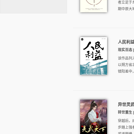
者立足于
期中原大地
人民利
逐浪小说
现实百态 |
该作品列
以朔方省
错阳差中
异世灵
转世重生 |
穿越后，
步踏上强