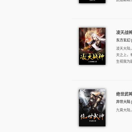
武道巅峰，
凌天战
东方玄幻 | 
凌天大陆
天之上，
生视我为敌
绝世武
异世大陆 | 
九霄大陆