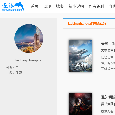
首页
动漫
锦书
新小说吧
作者福利
作
laobingzhangga的书架(10)
天梯
（
文学艺术 |
仰望天空
laobingzhangga
伴，朝夕
性别：男
军编成比
年龄：保密
混沌初
异世大陆 | 
腹藏万卷