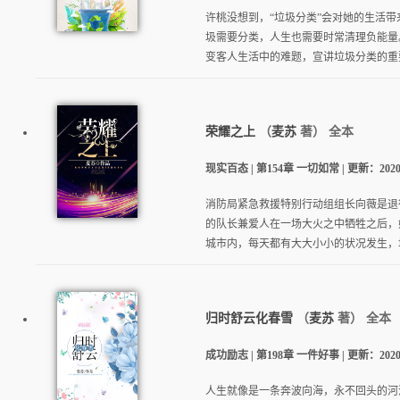
许桃没想到，“垃圾分类”会对她的生活带
圾需要分类，人生也需要时常清理负能量
变客人生活中的难题，宣讲垃圾分类的重要
荣耀之上
（
麦苏
著）
全本
现实百态 | 第154章 一切如常 | 更新：2020-04
消防局紧急救援特别行动组组长向薇是退
的队长兼爱人在一场大火之中牺牲之后，
城市内，每天都有大大小小的状况发生，城
逐浪小说
归时舒云化春雪
（
麦苏
著）
全本
成功励志 | 第198章 一件好事 | 更新：2020-02
人生就像是一条奔波向海，永不回头的河