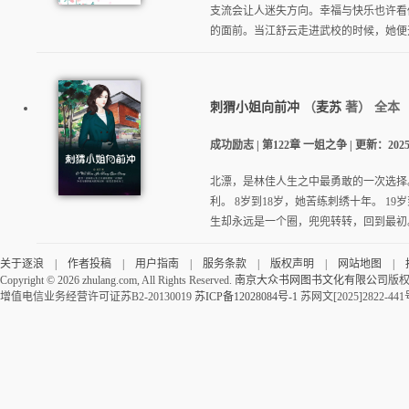
支流会让人迷失方向。幸福与快乐也许看
的面前。当江舒云走进武校的时候，她便开
刺猬小姐向前冲
（
麦苏
著）
全本
成功励志 | 第122章 一姐之争 | 更新：2025-03
北漂，是林佳人生之中最勇敢的一次选择
利。 8岁到18岁，她苦练刺绣十年。 1
生却永远是一个圈，兜兜转转，回到最初。 2
关于逐浪
|
作者投稿
|
用户指南
|
服务条款
|
版权声明
|
网站地图
|
Copyright ©
2026 zhulang.com, All Rights Reserved.
南京大众书网图书文化有限公司
版权
增值电信业务经营许可证苏B2-20130019
苏ICP备12028084号-1
苏网文[2025]2822