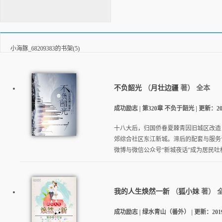
小海豚_68209383的书架(5)
不负韶光
（
月壮边疆
著）
全本
成功励志 | 第320章 不负于韶光 | 更新：2020-0
十八大后，归国侨眷夏棘青因旧城区改造
郊综合社区东江新城。滞后的配套与服务
微博与微信公众号“新城夜话”成为居民吐
我的人生焕然一新
（
狐小妹
著）
成功励志 | 绿水青山（番外） | 更新：2019-10