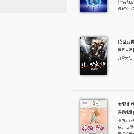
材“共和
波教授为首
绝世武
逐浪小说
异世大陆 | 
九霄大陆
养猫也
青春纯爱 | 
圈内人都
幕。 云