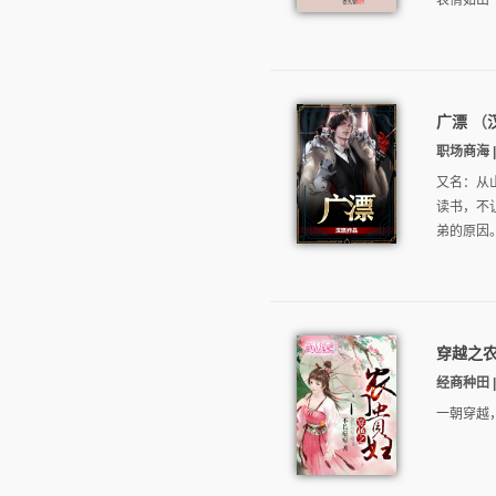
表情如出一
广漂
（
职场商海 | 
又名：从
读书，不
弟的原因。
穿越之
经商种田 |
一朝穿越