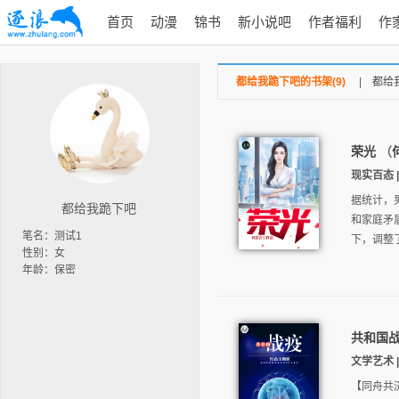
首页
动漫
锦书
新小说吧
作者福利
作
都给我跪下吧的书架(9)
|
都给
荣光
（
现实百态 |
据统计，
都给我跪下吧
和家庭矛
笔名：测试1
下，调整
性别：女
年龄：保密
共和国
文学艺术 |
【同舟共