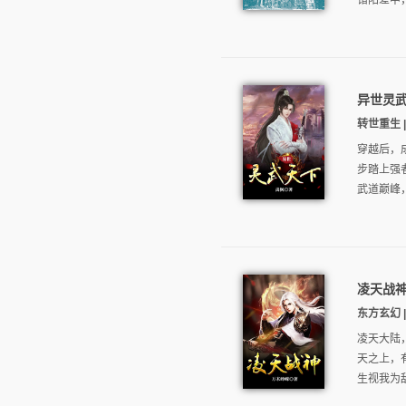
错阳差中
异世灵
转世重生 |
穿越后，
步踏上强
武道巅峰，
凌天战
东方玄幻 | 
凌天大陆
天之上，
生视我为敌