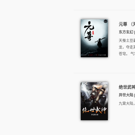
元尊
（
东方玄幻 | 
天蚕土豆
龙，夺走
苍穹。 气
绝世武
异世大陆 | 
九霄大陆