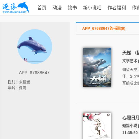
首页
动漫
锦书
新小说吧
作者福利
作
APP_67688647的书架(9)
天梯
（
文学艺术 |
仰望天空
APP_67688647
伴，朝夕
性别：未设置
军编成比
年龄：保密
心照日
短篇小说 
11:35:50