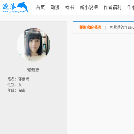
首页
动漫
锦书
新小说吧
作者福利
作
郭紫鸢的书架
|
郭紫鸢的作品(0
郭紫鸢
笔名：郭紫鸢
性别：女
年龄：保密