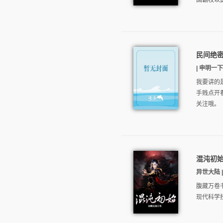
国霸权以武
民间绝
| 申明一下
我要讲的
手贱点开
关注哦。
混沌初
异世大陆 | 
腹藏万卷
现代科学