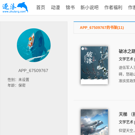
首页
动漫
锦书
新小说吧
作者福利
作
APP_67509767的书架(11)
破冰之
文学艺术 |
退伍军人
APP_67509767
碍，怒砸
性别：未设置
准扶贫政
年龄：保密
天梯
（
文学艺术 |
仰望天空