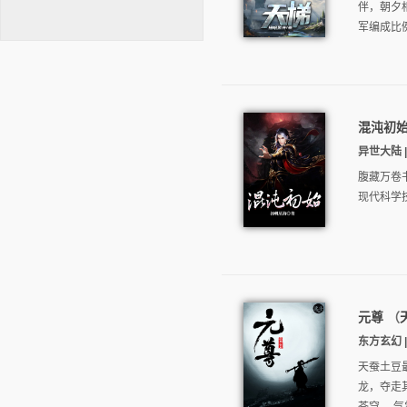
伴，朝夕
军编成比
混沌初
逐浪小说
异世大陆 | 
腹藏万卷
现代科学
元尊
（
东方玄幻 | 
天蚕土豆
龙，夺走