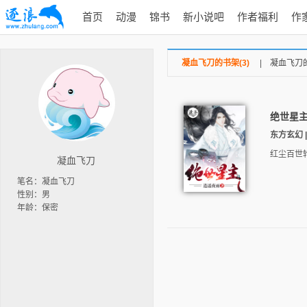
首页
动漫
锦书
新小说吧
作者福利
作
凝血飞刀的书架(3)
|
凝血飞刀的
绝世星
东方玄幻 |
红尘百世
凝血飞刀
笔名：凝血飞刀
性别：男
年龄：保密