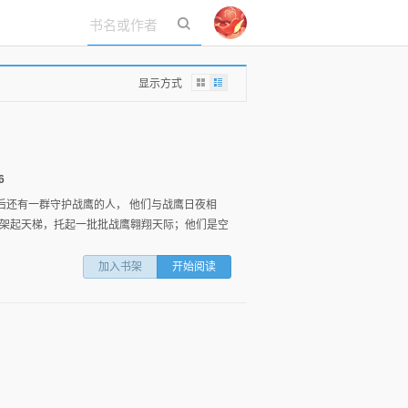
立即登录
显示方式
6
后还有一群守护战鹰的人， 他们与战鹰日夜相
架起天梯，托起一批批战鹰翱翔天际；他们是空
加入书架
开始阅读