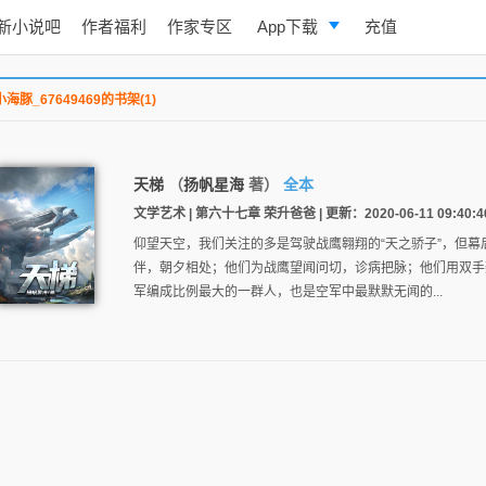
新小说吧
作者福利
作家专区
App下载
充值
逐浪小说
小海豚_67649469的书架(1)
写作助手
天梯
（
扬帆星海
著）
全本
文学艺术 | 第六十七章 荣升爸爸 | 更新：2020-06-11 09:40:4
仰望天空，我们关注的多是驾驶战鹰翱翔的“天之骄子”，但幕
伴，朝夕相处；他们为战鹰望闻问切，诊病把脉；他们用双手
军编成比例最大的一群人，也是空军中最默默无闻的...