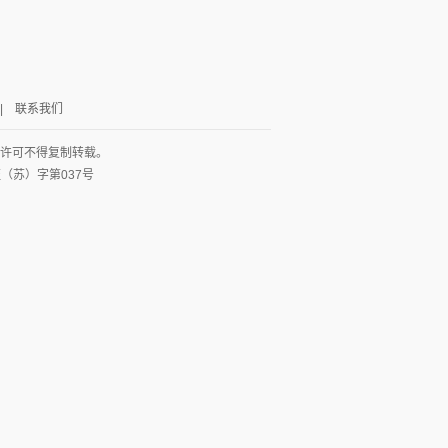
|
联系我们
面许可不得复制转载。
网出证（苏）字第037号
图
列