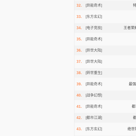
32.
[异能奇术]
33.
[东方玄幻]
34.
[电子竞技]
王者荣
35.
[异能奇术]
36.
[异世大陆]
37.
[异世大陆]
38.
[转世重生]
39.
[异能奇术]
最强
40.
[战争幻想]
41.
[异能奇术]
都
42.
[都市江湖]
43.
[东方玄幻]
绝世