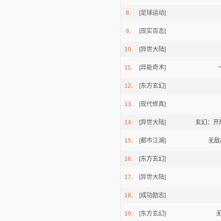
8.
[足球运动]
9.
[现实百态]
10.
[异世大陆]
11.
[异能奇术]
逐浪小说
12.
[东方玄幻]
13.
[现代修真]
14.
[异世大陆]
玄幻：开
15.
[都市江湖]
无敌
16.
[东方玄幻]
17.
[异世大陆]
18.
[成功励志]
19.
[东方玄幻]