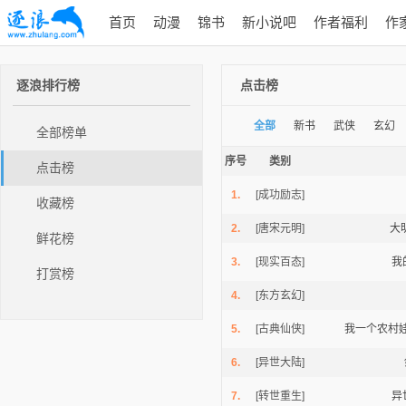
首页
动漫
锦书
新小说吧
作者福利
作
逐浪排行榜
点击榜
全部
新书
武侠
玄幻
全部榜单
序号
类别
点击榜
1.
[成功励志]
收藏榜
2.
[唐宋元明]
大
鲜花榜
3.
[现实百态]
我
打赏榜
4.
[东方玄幻]
5.
[古典仙侠]
我一个农村
6.
[异世大陆]
7.
[转世重生]
异