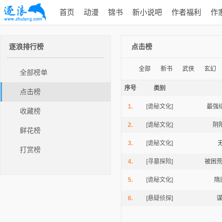
首页
动漫
锦书
新小说吧
作者福利
作
逐浪排行榜
点击榜
全部
新书
武侠
玄幻
全部榜单
序号
类别
点击榜
1.
[诡秘文化]
最强
收藏榜
2.
[诡秘文化]
阴
鲜花榜
3.
[诡秘文化]
打赏榜
4.
[寻墓探险]
被困
5.
[诡秘文化]
隋
6.
[悬疑侦探]