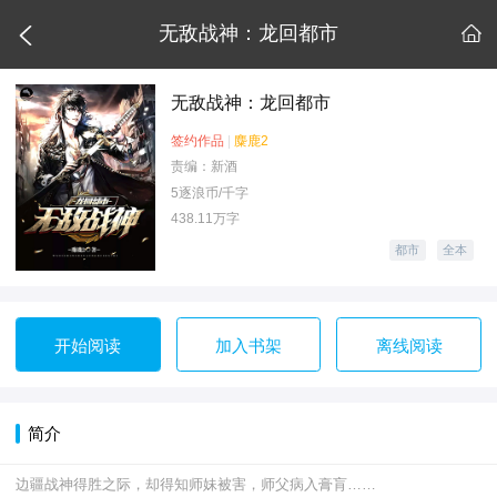

无敌战神：龙回都市

无敌战神：龙回都市
签约作品
|
麋鹿2
责编：新酒
5逐浪币/千字
438.11万字
都市
全本
开始阅读
加入书架
离线阅读
简介
边疆战神得胜之际，却得知师妹被害，师父病入膏肓……