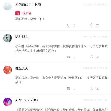
相信自己！！林海
2021-11-28 03:46:14
1朵鲜花
花
写的不错，犒劳一下！


0
87
隐形战士
2021-01-05 13:20:46
小弟携《异域战神》前来拜读大作，祝愿贵作越来越火，订阅打赏收藏
越来越多，本本成就网文经典！


0
82
红尘无刀
2020-10-24 20:34:16
写的很棒，喜欢读。有空也去看看我的《无双医仙》，期待您的收藏和
品论。


0
86
APP_68519288
2020-10-14 20:31:44
《异界之鸿蒙邀造化》诚心请各位，绝对金典，绝对震撼，并在此祝贺