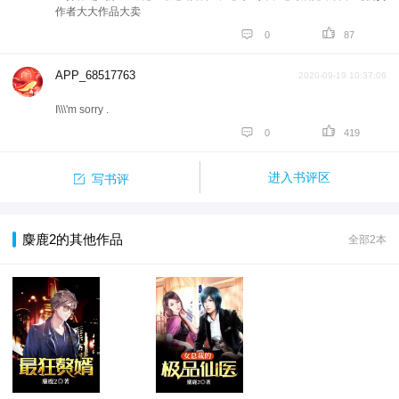
作者大大作品大卖


0
87
APP_68517763
2020-09-19 10:37:06
I\\\'m sorry .


0
419

进入书评区
写书评
麋鹿2的其他作品
全部2本