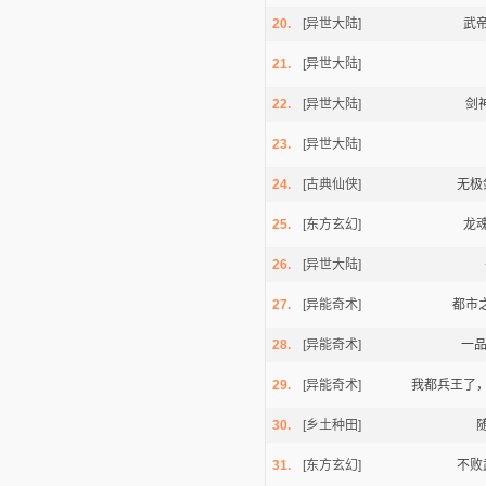
20.
[异世大陆]
武
21.
[异世大陆]
22.
[异世大陆]
剑
23.
[异世大陆]
24.
[古典仙侠]
无极
25.
[东方玄幻]
龙
26.
[异世大陆]
27.
[异能奇术]
都市
28.
[异能奇术]
一
29.
[异能奇术]
我都兵王了
30.
[乡土种田]
31.
[东方玄幻]
不败