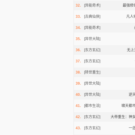
32.
[异能奇术]
最强修
33.
[古典仙侠]
凡人
34.
[异能奇术]
35.
[异世大陆]
36.
[东方玄幻]
无上
37.
[东方玄幻]
38.
[转世重生]
39.
[异世大陆]
40.
[异世大陆]
逆
41.
[都市生活]
啸天都
42.
[东方玄幻]
大帝重生：神
43.
[东方玄幻]
一