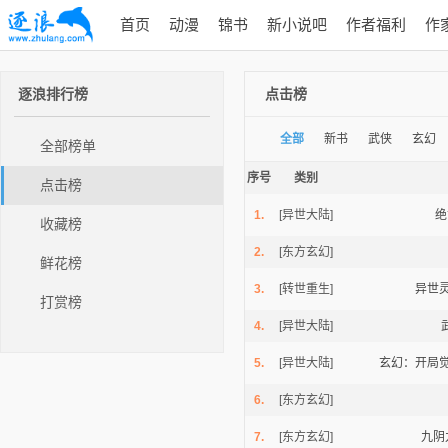
首页
动漫
锦书
新小说吧
作者福利
作
逐浪排行榜
点击榜
全部
新书
武侠
玄幻
全部榜单
序号
类别
点击榜
1.
[异世大陆]
绝
收藏榜
2.
[东方玄幻]
鲜花榜
3.
[转世重生]
异世
打赏榜
4.
[异世大陆]
5.
[异世大陆]
玄幻：开局
6.
[东方玄幻]
7.
[东方玄幻]
九阴