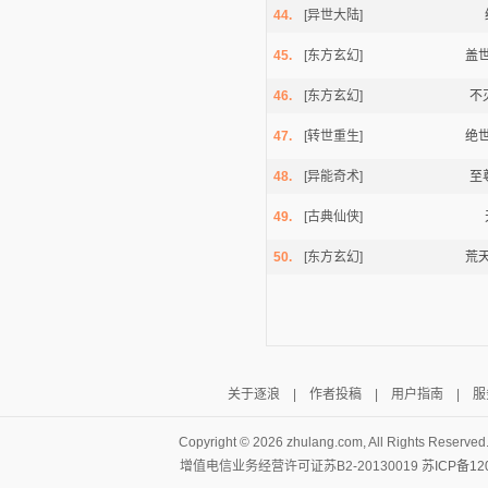
44.
[异世大陆]
45.
[东方玄幻]
盖
46.
[东方玄幻]
不
47.
[转世重生]
绝
48.
[异能奇术]
至
49.
[古典仙侠]
50.
[东方玄幻]
荒
关于逐浪
|
作者投稿
|
用户指南
|
服
Copyright ©
2026 zhulang.com, All Rights Reserved
增值电信业务经营许可证苏B2-20130019
苏ICP备12