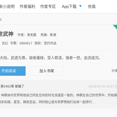
新小说吧
作者福利
作家专区
App下载
充值
逐浪小说
)
写作助手
世武神
作者：
净无痕
责编：新酒
：玄幻
字数：6984617
授权：签约作品
大陆，武道为尊，弱者庸碌，受人欺凌，强者一怒，血流成河。
开始阅读
加入书架
分享
第2462章 被骗了
2018-08-30 13:47:0
枫体内世界和他自己所处空间的时光流速是一致的，林枫在自己的世界中，开始铸
诸多机缘，甚至，铸就圣运，同时他让遮天和梦情他们出来一起修行...