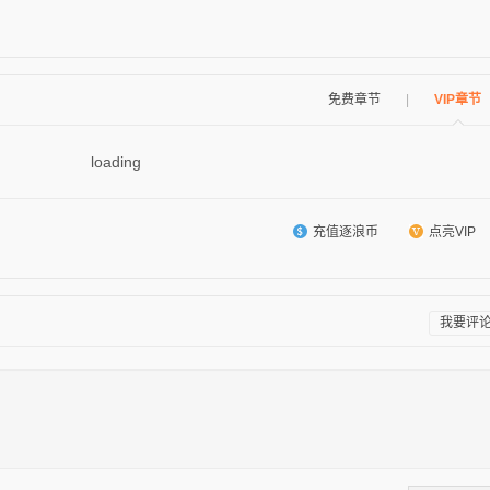
免费章节
|
VIP章节
loading
充值逐浪币
点亮VIP
我要评