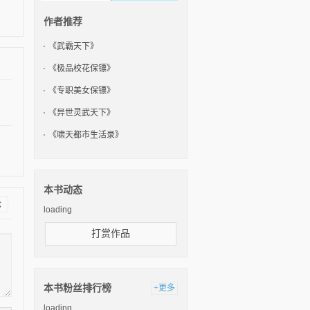
作者推荐
《武霸天下》
《极品校花保镖》
《专职美女保镖》
《异世灵武天下》
《啸天都市生活录》
本书动态
论
loading
打赏作品
本书粉丝排行榜
+更多
loading