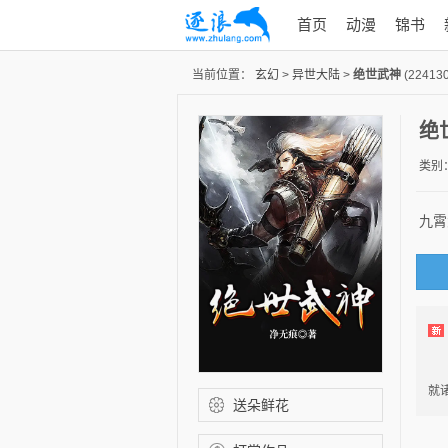
首页
动漫
锦书
当前位置：
玄幻
>
异世大陆
>
绝世武神
(224130
绝
类别
九霄
林
就
送朵鲜花