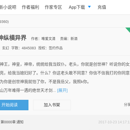
新小说吧
作者福利
作家专区
App下载
充值
逐浪小说
9360)
写作助手
神纵横异界
作者：
唯爱文清
责编：新酒
：玄幻
字数：4845083
授权：签约作品
神王，神皇，神帝，统统给我当奴仆。老头，你就是创世神？听说你的女
亮，给我当媳妇好了。什么？你这老头敢不同意？你信不信我打的你同意
为你是创世神我就怕了你，不是我岳父，我照k你。
山万年难得一遇的绝世天才剑...
[展开]
开始阅读
加入书架
分享
第0000章:通知
2017-10-23 14:17:1