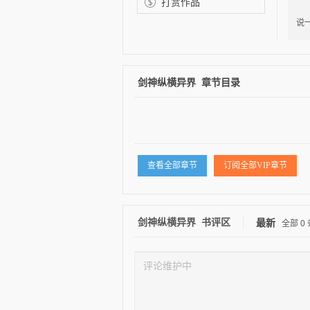
打赏作品
各
说
剑神纵横异界 章节目录
逐浪小说
查看全部章节
订阅全部VIP章节
剑神纵横异界 书评区
最新
全部
0