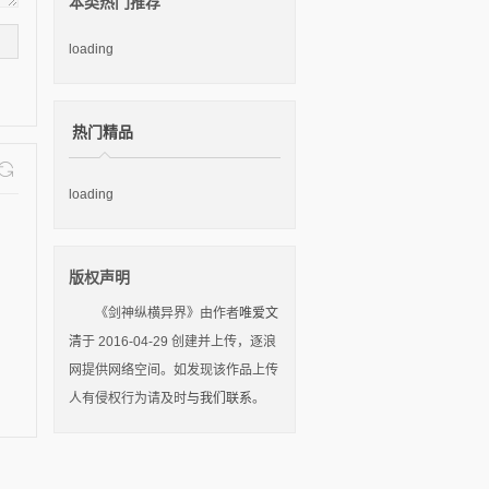
本类热门推荐
loading
热门精品
loading
版权声明
《剑神纵横异界》由作者
唯爱文
清
于 2016-04-29 创建并上传，逐浪
网提供网络空间。如发现该作品上传
人有侵权行为请及时
与我们联系
。