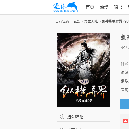
首页
动漫
锦书
当前位置：
玄幻
>
异世大陆
>
剑神纵横异界
(35
剑
类别
什么
很漂
别以
看蜀
送朵鲜花