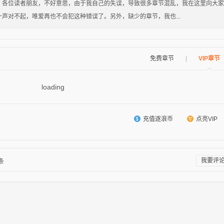
位读者朋友，不好意思，由于我自己的失误，导致很多章节混乱，我在这里向大家
一声对不起，唯爱再也不会犯这种错误了。另外，缺少的章节，我也...
免费章节
|
VIP章节
loading
充值逐浪币
点亮VIP
我要评
条