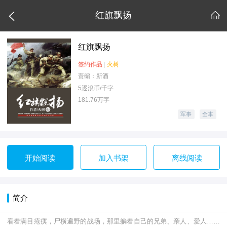

红旗飘扬

红旗飘扬
签约作品
|
火树
责编：新酒
5逐浪币/千字
181.76万字
军事
全本
开始阅读
加入书架
离线阅读
简介
看着满目疮痍，尸横遍野的战场，那里躺着自己的兄弟、亲人、爱人……