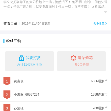
李立龙把砍卷了的大刀往地上一插，沧然泪下！ 他不明白战争，但他知道
一点：当无可避之时，就要勇敢面对！付出一切，在所不惜！ 火树出品，

值得品鉴！
查看目录
|
2019年11月04日更新
共848章

粉丝互动


我要打赏
送朵鲜花
总计11437逐浪币
共0朵鲜花
1
黄富俊
6666逐浪币
2
小海豚_66867264
1888逐浪币
3
苏清狂
788逐浪币