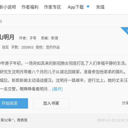
新小说吧
作者福利
作家专区
App下载
充值
逐浪小说
)
写作助手
山明月
作者：
子苓
责编：新酒
：现实
字数：205903
授权：签约作品
20年庚子年初，一场突如其来的新冠肺炎彻底打乱了人们幸福平静的生活
研究生沈明月带着八个月的儿子从湖北回娘家，准备参加他弟弟的婚礼。
城后，新郎新娘主动请战援汉。沈明月一路艰辛，逆行北上。她的丈夫汪
一名交警，眼睁睁看着明月...
[展开]
开始阅读
加入书架
分享
第32章 *，救救我
2020-12-10 11:01:1