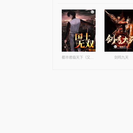
都市君临天下（又名： 都市之至尊战神 国士无双 ）
剑鸣九天
大道致远
这个世界我称