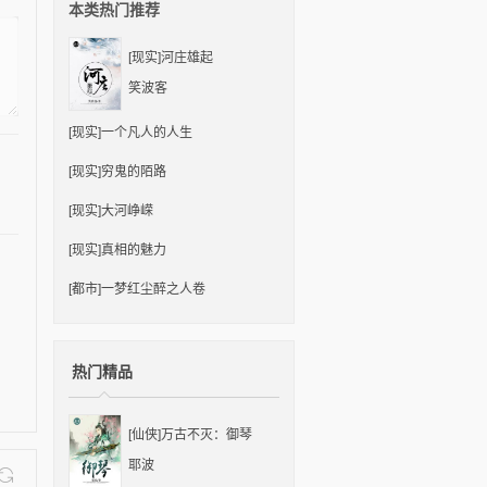
本类热门推荐
[现实]
河庄雄起
笑波客
[现实]
一个凡人的人生
[现实]
穷鬼的陌路
[现实]
大河峥嵘
[现实]
真相的魅力
[都市]
一梦红尘醉之人卷
热门精品
[仙侠]
万古不灭：御琴
耶波