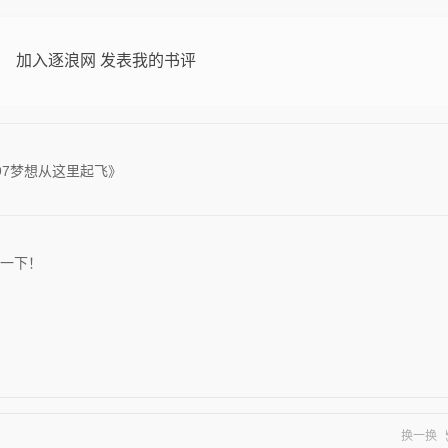
加入逐浪网 发表我的书评
97梦想从这里起飞》
一下！
换一换