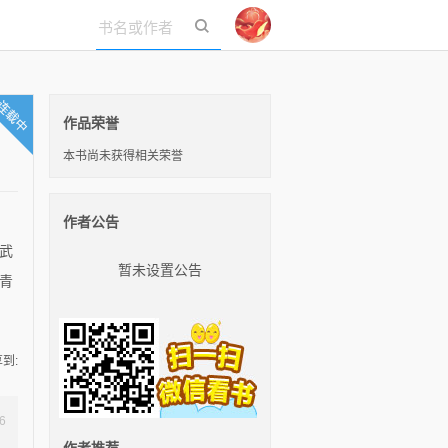
立即登录
作品荣誉
本书尚未获得相关荣誉
。
作者公告
武
暂未设置公告
青
到:
6