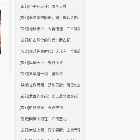
[玄幻]
不平凡过往：辰圣天尊
[玄幻]
血与骨的磨砺，踏上崛起之路：绝世帝君
[玄幻]
地球末世，人类懵懂：三世净梵
[玄幻]
旷古烁今的时代：断古纪
[历史]
穿越先秦时代：这儿有一个城穿
[玄幻]
纵横天下：鬼谷传说
[玄幻]
五年磨一剑：魔珠传
[悬疑]
世界黑暗，禁地苏醒：听鬼说故事
[玄幻]
悲催的穿越：史上最悲催穿越
[玄幻]
斩妖除魔：天尊神判
[历史]
国破山河在：江南塞北
[玄幻]
大陆之巅，异军突起：玄灵帝君