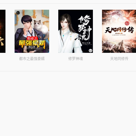
都市之最强豪婿
修罗神魂
天地同修传
王
混沌初始
武神圣帝
我有一个医学宝库（又名：绝世名医 医路高升）