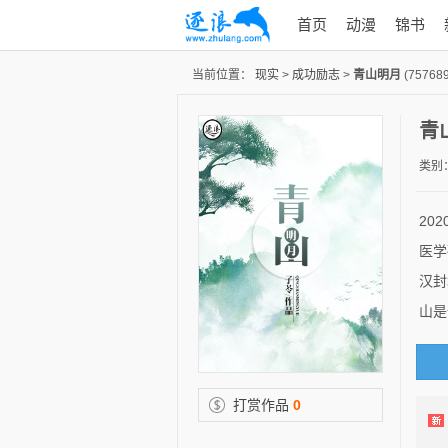
首页
动漫
锦书
当前位置：
现实
>
成功励志
>
青山明月
(757689
青
类别
20
医学
汉封
山是
打赏作品
0