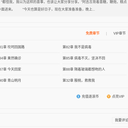
都怪我，我以为这样的喜事，也该让大家分享分享。”阿吉古背着喜糖，鞭炮，糕点
外面进来。 “今天也算是好日子，现在大家准备准备，晚上...
免费章节
|
VIP章节
81章 坎坷回国路
第82章 我不是病毒
84章 果然确诊
第85章 病毒不灭，坚决不回
87章 今天回家
第88章 隔着玻璃都想吻的人
90章 青山明月
第32章 殷桃，救救我
充值逐浪币
点亮VIP
我要评