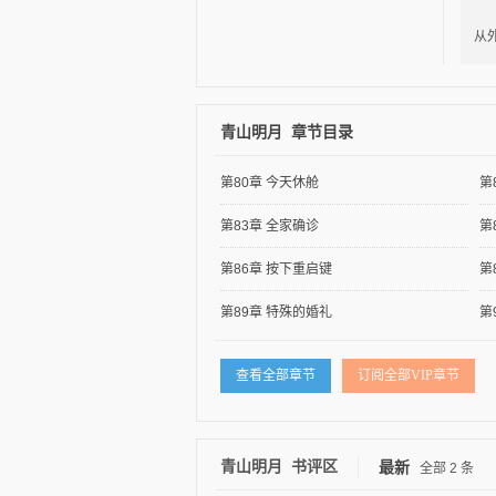
“
从
青山明月 章节目录
逐浪小说
第80章 今天休舱
第
第83章 全家确诊
第
第86章 按下重启键
第
第89章 特殊的婚礼
第
查看全部章节
订阅全部VIP章节
青山明月 书评区
最新
全部
2
条