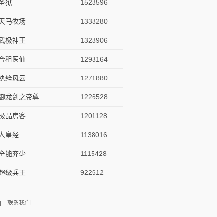
圣狱
1528596
天马牧场
1338280
武极神王
1328906
合租医仙
1293164
纨绔风云
1271880
御龙剑之帝尊
1226528
极品房客
1201128
人皇经
1138016
全能弃少
1115428
超级兵王
922612
|
联系我们