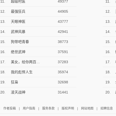
11.
超级村医
49377
11.
12.
最强狂兵
44905
12.
13.
天眼神医
43777
13.
14.
武神风暴
42941
14.
15.
狗带吧青春
38773
15.
16.
绝世武神
37591
16.
17.
美女，给你两百块钱，求你别追我
37283
17.
18.
我的彪悍人生
35974
18.
19.
狂枭
32698
19.
20.
凌天战神
31441
20.
|
作者投稿
|
用户指南
|
服务条款
|
版权声明
|
网站地图
|
招聘信息