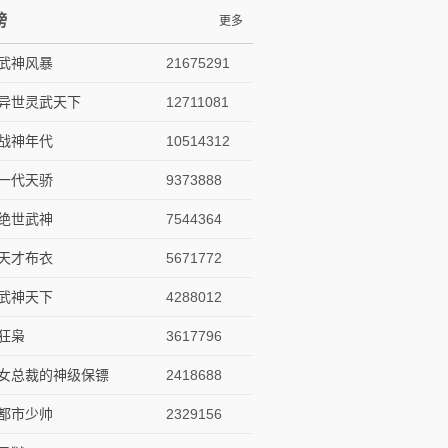
榜
更多
武神风暴
21675291
异世灵武天下
12711081
战神年代
10514312
一代天骄
9373888
绝世武神
7544364
天才布衣
5671772
武神天下
4288012
狂枭
3617796
女总裁的神级保镖
2418688
都市少帅
2329156