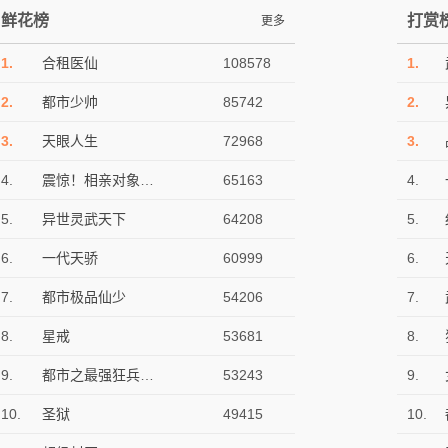
鲜花榜
打赏
更多
1.
合租医仙
108578
1.
2.
都市少帅
85742
2.
3.
天眼人生
72968
3.
4.
震惊！相亲对象是美女校长
65163
4.
5.
异世灵武天下
64208
5.
6.
一代天骄
60999
6.
7.
都市极品仙少
54206
7.
8.
星戒
53681
8.
9.
都市之最强狂兵（又名：都市狂枭）
53243
9.
10.
圣狱
49415
10.