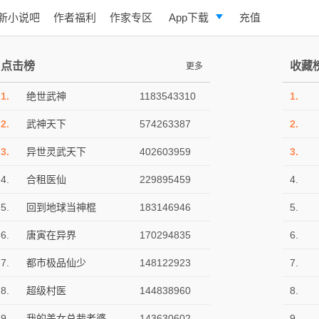
新小说吧
作者福利
作家专区
App下载
充值
逐浪小说
点击榜
收藏
更多
写作助手
1.
绝世武神
1183543310
1.
2.
武神天下
574263387
2.
3.
异世灵武天下
402603959
3.
4.
合租医仙
229895459
4.
5.
回到地球当神棍
183146946
5.
6.
唐寅在异界
170294835
6.
7.
都市极品仙少
148122923
7.
8.
超级村医
144838960
8.
9.
我的美女总裁老婆
143630602
9.