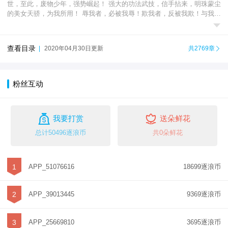
世，至此，废物少年，强势崛起！ 强大的功法武技，信手拈来，明珠蒙尘
的美女天骄，为我所用！ 辱我者，必被我辱！欺我者，反被我欺！与我作

对之人，非死即伤！ 天下之大，唯我独尊...
查看目录
|
2020年04月30日更新
共2769章

粉丝互动


我要打赏
送朵鲜花
总计50496逐浪币
共0朵鲜花
1
APP_51076616
18699逐浪币
2
APP_39013445
9369逐浪币
3
APP_25669810
3695逐浪币