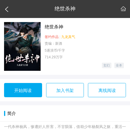

绝世杀神

绝世杀神
签约作品
|
九龙真气
责编：新酒
5逐浪币/千字
714.29万字
玄幻
全本
开始阅读
加入书架
离线阅读
简介
一代杀神杨风，惨遭奸人所害，不甘陨落，借助少年杨裂风之躯，重活一