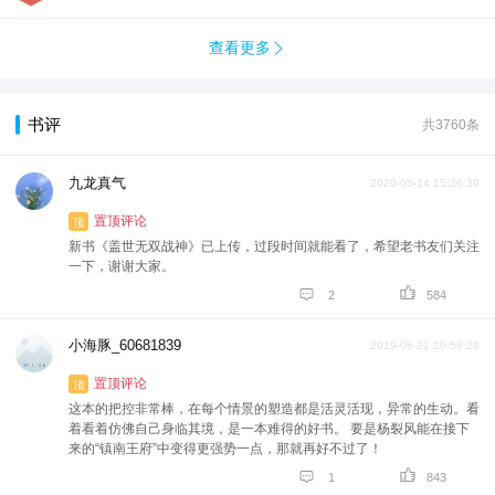
查看更多

书评
共3760条
九龙真气
2020-05-14 15:36:39
置顶评论
顶
新书《盖世无双战神》已上传，过段时间就能看了，希望老书友们关注
一下，谢谢大家。


2
584
小海豚_60681839
2019-06-21 20:58:28
置顶评论
顶
这本的把控非常棒，在每个情景的塑造都是活灵活现，异常的生动。看
着看着仿佛自己身临其境，是一本难得的好书。 要是杨裂风能在接下
来的“镇南王府”中变得更强势一点，那就再好不过了！


1
843