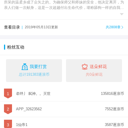
所呆的温柔乡成了众矢之的。为确保师父和师妹的安全，他决定离开，为
亲人们做一次献身，这是一次超越付出生命代价，堪称舔狗一样的自我牺

牲。 但刘烨真正抱着上述目的回到家乡的时候，才...
查看目录
|
2019年05月13日更新
共2808章

粉丝互动


我要打赏
送朵鲜花
总计191383逐浪币
共0朵鲜花
1
牵绊丿 弑神。。灭世
135816逐浪币
2
APP_32623562
7552逐浪币
3
1仙帝1
3587逐浪币