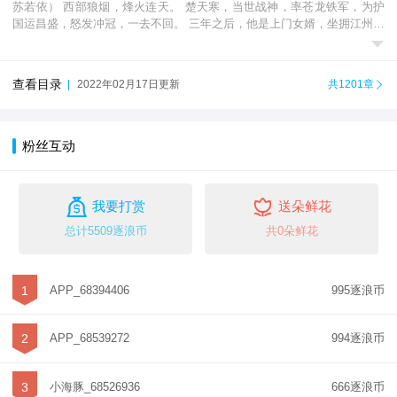
苏若依） 西部狼烟，烽火连天。 楚天寒，当世战神，率苍龙铁军，为护
国运昌盛，怒发冲冠，一去不回。 三年之后，他是上门女婿，坐拥江州第

一美女为妻。 余生数载，只想平凡而过...
查看目录
|
2022年02月17日更新
共1201章

粉丝互动


我要打赏
送朵鲜花
总计5509逐浪币
共0朵鲜花
1
APP_68394406
995逐浪币
2
APP_68539272
994逐浪币
3
小海豚_68526936
666逐浪币