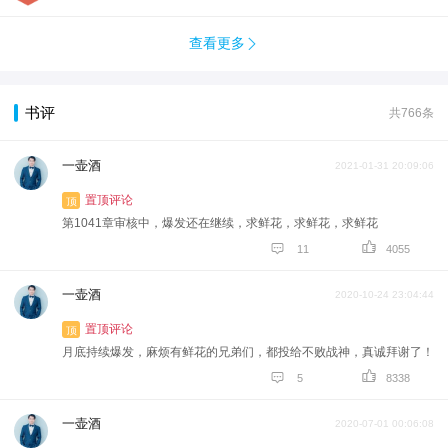
查看更多

书评
共766条
一壶酒
2021-01-31 20:09:06
置顶评论
顶
第1041章审核中，爆发还在继续，求鲜花，求鲜花，求鲜花


11
4055
一壶酒
2020-10-24 23:04:44
置顶评论
顶
月底持续爆发，麻烦有鲜花的兄弟们，都投给不败战神，真诚拜谢了！


5
8338
一壶酒
2020-07-01 00:06:08