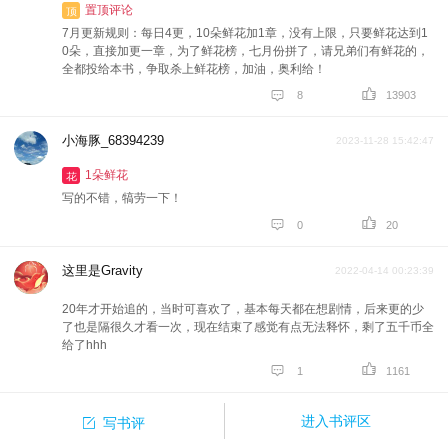
置顶评论
顶
7月更新规则：每日4更，10朵鲜花加1章，没有上限，只要鲜花达到1
0朵，直接加更一章，为了鲜花榜，七月份拼了，请兄弟们有鲜花的，
全都投给本书，争取杀上鲜花榜，加油，奥利给！


8
13903
小海豚_68394239
2023-11-28 15:42:47
1朵鲜花
花
写的不错，犒劳一下！


0
20
这里是Gravity
2022-04-14 00:23:39
20年才开始追的，当时可喜欢了，基本每天都在想剧情，后来更的少
了也是隔很久才看一次，现在结束了感觉有点无法释怀，剩了五千币全
给了hhh


1
1161

进入书评区
写书评