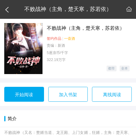

不败战神（主角，楚天寒，苏若依）

不败战神（主角，楚天寒，苏若依）
签约作品
|
一壶酒
责编：新酒
5逐浪币/千字
322.19万字
都市
全本
开始阅读
加入书架
离线阅读
简介
不败战神（又名：赘婿当道、龙王殿、上门女婿，狂婿，主角：楚天寒、