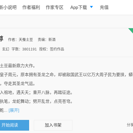
新小说吧
作者福利
作家专区
App下载
充值
逐浪小说
写作助手
尊
作者：
天蚕土豆
责编：新酒
：玄幻
字数：3801191
授权：签约作品
土豆最新鼎力大作。
皇子周元，原本拥有圣龙之命，却被敌国武王以亿万大周子民为要挟，蟒
，夺走其圣龙气运。
入祖地，遇夭夭；重开八脉，再踏征途。
执笔，龙蛇舞动；劈开乱世，点亮苍穹。
...
[展开]
开始阅读
加入书架
分享