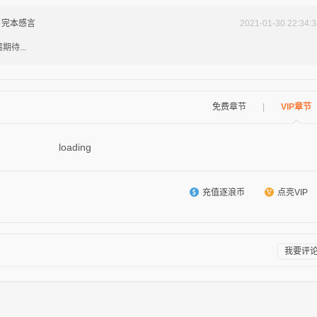
完本感言
2021-01-30 22:34:3
期待...
免费章节
|
VIP章节
loading
充值逐浪币
点亮VIP
我要评