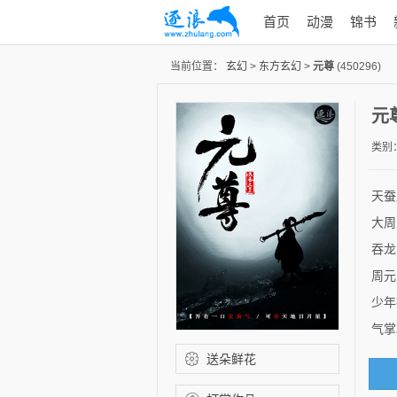
首页
动漫
锦书
当前位置：
玄幻
>
东方玄幻
>
元尊
(450296)
元
类别
天蚕
大周
吞龙
周元
少年
气掌乾
送朵鲜花