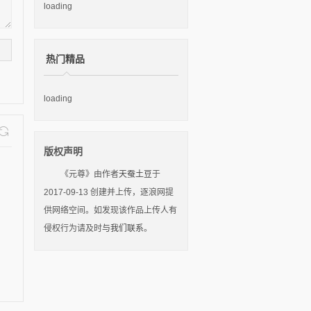
loading
热门精品
loading
版权声明
《元尊》由作者
天蚕土豆
于
2017-09-13 创建并上传，逐浪网提
供网络空间。如发现该作品上传人有
侵权行为请及时
与我们联系
。