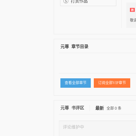
打赏作品
敬请
逐浪小说
元尊 章节目录
查看全部章节
订阅全部VIP章节
元尊 书评区
最新
全部
0
条