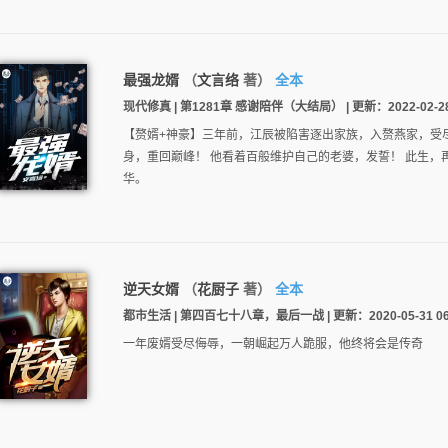
最强龙婿
（
文言络
著）
全本
现代修真 | 第1281章 感谢陪伴（大结局） | 更新：2022-02-28 
【赘婿+神豪】三年前，江辰被陷害逐出家族，入赘燕家，受
身，重回巅峰！ 他看着百般维护自己的老婆，发誓！ 此生
华。
逆天女婿
（
花厨子
著）
全本
都市生活 | 第四百七十八章，最后一战 | 更新：2020-05-31 06:
一年废婿受尽侮辱，一朝崛起万人跪服，他终将会是传奇