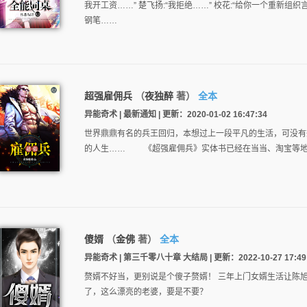
我开工资……” 楚飞扬:“我拒绝……” 校花:“给你一个重新组
钢笔……
超强雇佣兵
（
夜独醉
著）
全本
异能奇术 | 最新通知 | 更新：2020-01-02 16:47:34
世界鼎鼎有名的兵王回归，本想过上一段平凡的生活，可没有
的人生…… 《超强雇佣兵》实体书已经在当当、淘宝等地
傻婿
（
金佛
著）
全本
异能奇术 | 第三千零八十章 大结局 | 更新：2022-10-27 17:49
赘婿不好当，更别说是个傻子赘婿！ 三年上门女婿生活让陈
了，这么漂亮的老婆，要是不要？