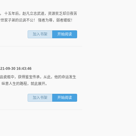
。 十五年后，赵凡立志武道，资源贫乏却日夜苦
尝世家子弟的讥讽不公！ 强者为尊，弱者蝼蚁！
加入书架
开始阅读
9-30 16:43:46
品瓷瓶中，获得鉴宝传承，从此，他的命运发生
，纵意人生的路程，就此展开。
加入书架
开始阅读
形
形