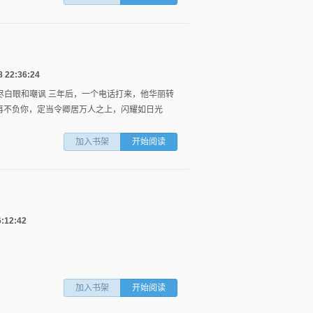
22:36:24
尽白眼和嘲讽 三年后，一个电话打来，他华丽转
，再不负你，定当令卿居万人之上，闪耀如日光
加入书架
开始阅读
12:42
加入书架
开始阅读