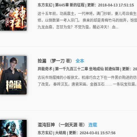
东方玄幻 | 第445章 新的征程 | 更新：2018-04-13 17:51:15
这十五年前，功高震主，一代神将，满门抄斩，妻儿苟且偷生
修，以倒数第一考入宗门。 换来的却是青梅竹马的抛弃，饱
九龙血裔，怎甘为虫？不觉为蛰，醒必冲天！ 血...
捡漏
（
梦一刀
著）
全本
异能奇术 | 第一千九百三十二章 坐地成仙 前途似锦 | 更新：2021-0
古玩市场摆摊的小贩徐文，机缘巧合之下在一件黑价购进的仿
了改变。 秦砖汉瓦，唐瓷宋画、金器玉石…… 一条玩宝捡漏
混沌狂神
（
一剑天涯
著）
连载
东方玄幻 | 大结局 | 更新：2024-03-01 15:57:56