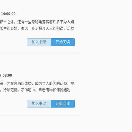
4:00:00
都市之外，还有一些隐秘角落藏着许多不为人知
长生的奥妙，秦风一步步揭开天大的阴谋，却发
加入书架
开始阅读
:08:00
第一才女言雨纷成婚，成为世人耻笑的话题，被
，冷酷无情，凉薄嗜血，且看废物如何扮猪吃
加入书架
开始阅读