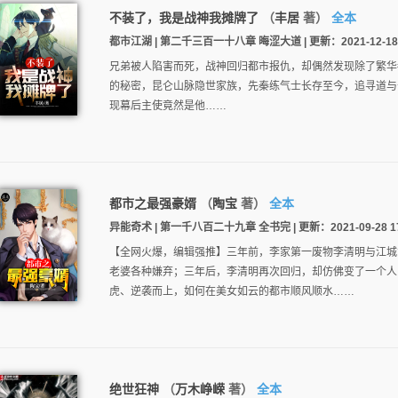
不装了，我是战神我摊牌了
（
丰居
著）
全本
都市江湖 | 第二千三百一十八章 晦涩大道 | 更新：2021-12-18 1
兄弟被人陷害而死，战神回归都市报仇，却偶然发现除了繁华
的秘密，昆仑山脉隐世家族，先秦练气士长存至今，追寻道与
现幕后主使竟然是他……
都市之最强豪婿
（
陶宝
著）
全本
异能奇术 | 第一千八百二十九章 全书完 | 更新：2021-09-28 17
【全网火爆，编辑强推】三年前，李家第一废物李清明与江城
老婆各种嫌弃；三年后，李清明再次回归，却仿佛变了一个人
虎、逆袭而上，如何在美女如云的都市顺风顺水……
绝世狂神
（
万木峥嵘
著）
全本