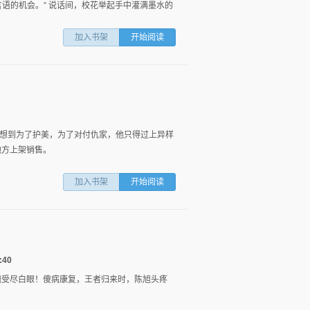
织言语的机会。” 说话间，校花举起手中灌满墨水的
加入书架
开始阅读
想到为了护美，为了对付仇家，他只得过上异样
方上架销售。
图
列
加入书架
开始阅读
:40
旭受尽白眼！傻病康复，王者归来时，陈旭头疼