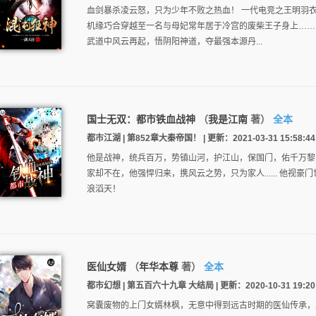
血剑暴杀凌云怒，只为少年不败之热血！ 一代电竞之王明羽
机缘巧合穿越至一名与母妃常年居于冷宫的废柴王子身上……
武道中风云再起，悟阴阳神道，夺最强本源丹...
国士无双：都市铁血战神
（
我是江南
著）
全本
都市江湖 | 第852章大秦帝国！ | 更新：2021-03-31 15:58:44
他是战神，统兵百万，势镇山河，护江山，保国门，佑千万黎
家却不在，他强悍归来，携风云之势，只为家人...... 他视
浪滔天！
医仙女婿
（
年华本尊
著）
全本
都市幻想 | 第五百六十九章 大结局 | 更新：2020-10-31 19:20
窝囊废物的上门女婿林枫，无意中得到远古时期的医仙传承，