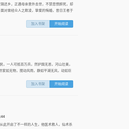
衣锦还乡，正遇母亲意外去世，不禁悲愤醉死，却
 面对曾经众人之欺凌，挚爱的悔婚，昔日王者于
加入书架
开始阅读
民，一人可抵百万兵，然护国无恙，河山壮美，
豪门世家如无物，搅动风雨，静如平湖无风，动如巨
加入书架
开始阅读
:44
从此开启了不一样的人生，他医术救人，仙术杀