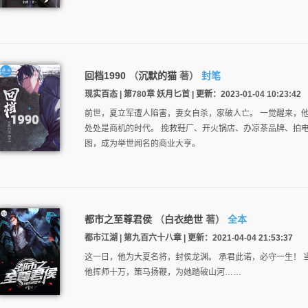
回档1990
（
沉默的猫
著）
封笔
现实百态 | 第780章 妖月匕首 | 更新：2023-01-04 10:23:42
前世，夏立军遭人陷害，妻女自杀，家破人亡。 一觉醒来，他
处处是商机的时代。 挽救鞋厂、开火锅店、办凉茶品牌、拍
图，成为举世闻名的商业大亨。
都市之至尊君侯
（
白衣绝世
著）
全本
都市江湖 | 第九百六十八章 | 更新：2021-04-04 21:53:37
这一日，他为大夏名将，封侯龙渊。 承君此诺，必守一生！ 
他挥师十万，策马扬鞭，为她踏破山河……