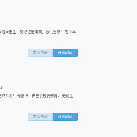
片
表
我浴血重生，势必证道诸天，报仇雪恨！ 看少年
加入书架
开始阅读
17
无双名将！ 他记得，自己说过要娶她。 无论生
加入书架
开始阅读