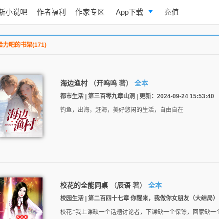
新小说吧
作者福利
作家专区
App下载
充值
逐浪小说
给力吧的书架(171)
写作助手
海边渔村
（
开呜呜
著）
全本
都市生活 | 第三百零九章山洞 | 更新：2024-09-24 15:53:40
钓鱼，出海，赶海，美好悠闲的生活，自由自在
校花的全能同桌
（
辰语
著）
全本
校园生活 | 第二百四十七章 你醒来，我做你女朋友（大结局） | 更新：
校花:“我上课缺一个话题讨论者，下课缺一个保镖，回家缺