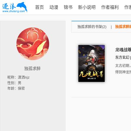
首页
动漫
锦书
新小说吧
作者福利
作
独孤求醉的书架(2)
|
独孤求醉的
龙魂战
东方玄幻 |
太古初期
独孤求醉
得到神龙
昵称：潇洒njz
性别：男
年龄：保密