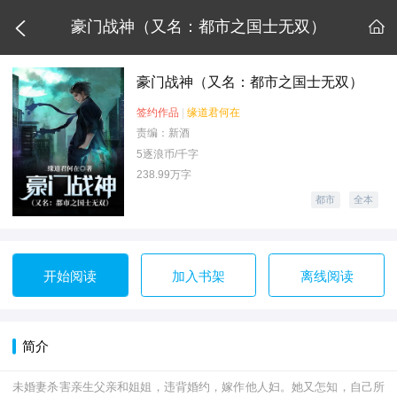

豪门战神（又名：都市之国士无双）

豪门战神（又名：都市之国士无双）
签约作品
|
缘道君何在
责编：新酒
5逐浪币/千字
238.99万字
都市
全本
开始阅读
加入书架
离线阅读
简介
未婚妻杀害亲生父亲和姐姐，违背婚约，嫁作他人妇。她又怎知，自己所