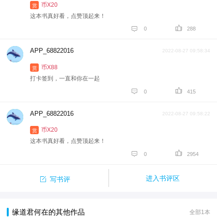
币X20
赏
这本书真好看，点赞顶起来！


0
288
APP_68822016
2022-08-27 09:58:34
币X88
赏
打卡签到，一直和你在一起


0
415
APP_68822016
2022-08-27 09:58:22
币X20
赏
这本书真好看，点赞顶起来！


0
2954

进入书评区
写书评
缘道君何在的其他作品
全部1本