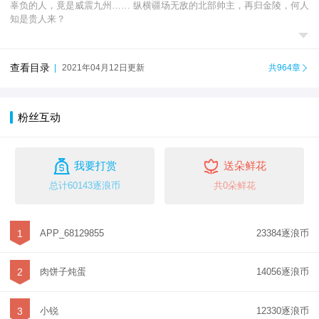
辜负的人，竟是威震九州…… 纵横疆场无敌的北部帅主，再归金陵，何人
知是贵人来？

查看目录
|
2021年04月12日更新
共964章

粉丝互动


我要打赏
送朵鲜花
总计60143逐浪币
共0朵鲜花
1
APP_68129855
23384逐浪币
2
肉饼子炖蛋
14056逐浪币
3
小锐
12330逐浪币