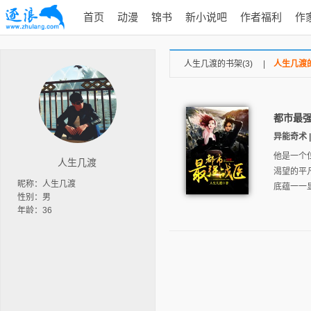
首页
动漫
锦书
新小说吧
作者福利
作
人生几渡的书架(3)
|
人生几渡的
都市最
异能奇术 | 
他是一个
人生几渡
渴望的平
昵称：人生几渡
底蕴一一显
性别：男
年龄：36