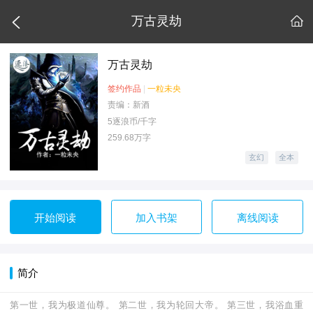

万古灵劫

万古灵劫
签约作品
|
一粒未央
责编：新酒
5逐浪币/千字
259.68万字
玄幻
全本
开始阅读
加入书架
离线阅读
简介
第一世，我为极道仙尊。 第二世，我为轮回大帝。 第三世，我浴血重