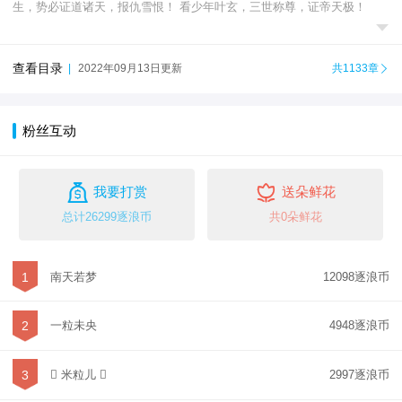
生，势必证道诸天，报仇雪恨！ 看少年叶玄，三世称尊，证帝天极！

查看目录
|
2022年09月13日更新
共1133章

粉丝互动


我要打赏
送朵鲜花
总计26299逐浪币
共0朵鲜花
1
南天若梦
12098逐浪币
2
一粒未央
4948逐浪币
3
 米粒儿 
2997逐浪币