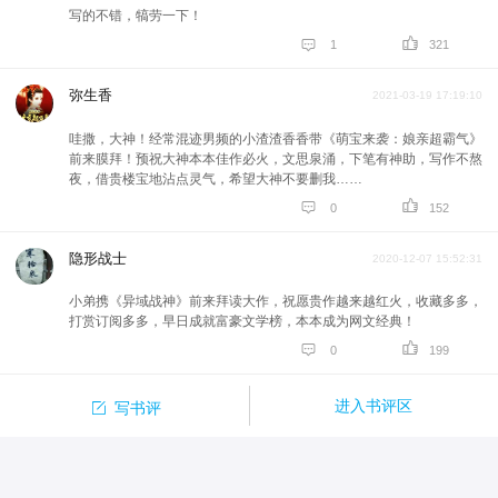
写的不错，犒劳一下！


1
321
弥生香
2021-03-19 17:19:10
哇撒，大神！经常混迹男频的小渣渣香香带《萌宝来袭：娘亲超霸气》
前来膜拜！预祝大神本本佳作必火，文思泉涌，下笔有神助，写作不熬
夜，借贵楼宝地沾点灵气，希望大神不要删我……


0
152
隐形战士
2020-12-07 15:52:31
小弟携《异域战神》前来拜读大作，祝愿贵作越来越红火，收藏多多，
打赏订阅多多，早日成就富豪文学榜，本本成为网文经典！


0
199

进入书评区
写书评