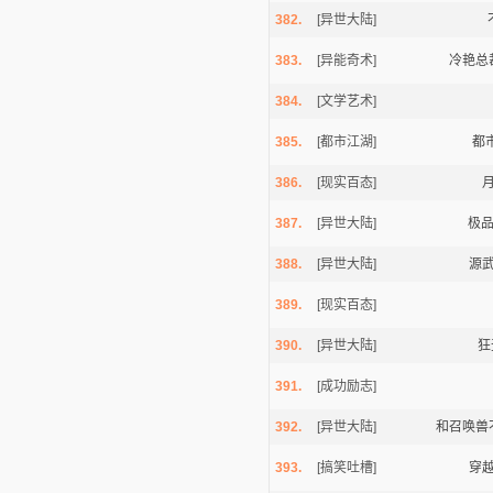
382.
[异世大陆]
383.
[异能奇术]
冷艳总
384.
[文学艺术]
385.
[都市江湖]
都
386.
[现实百态]
387.
[异世大陆]
极
388.
[异世大陆]
源
389.
[现实百态]
390.
[异世大陆]
狂
391.
[成功励志]
392.
[异世大陆]
和召唤兽
393.
[搞笑吐槽]
穿