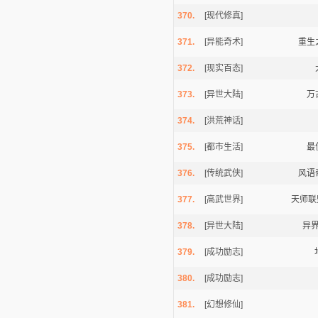
370.
[现代修真]
371.
[异能奇术]
重生
372.
[现实百态]
373.
[异世大陆]
万
374.
[洪荒神话]
375.
[都市生活]
最
376.
[传统武侠]
风语
377.
[高武世界]
天师联
378.
[异世大陆]
异
379.
[成功励志]
380.
[成功励志]
381.
[幻想修仙]