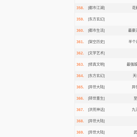
358.
[都市江湖]
花
359.
[东方玄幻]
360.
[都市生活]
最豪
361.
[架空历史]
半个
逐浪小说
362.
[文学艺术]
363.
[修真文明]
最强
364.
[东方玄幻]
天
365.
[异世大陆]
异
366.
[转世重生]
367.
[洪荒神话]
九
368.
[异世大陆]
369.
[异世大陆]