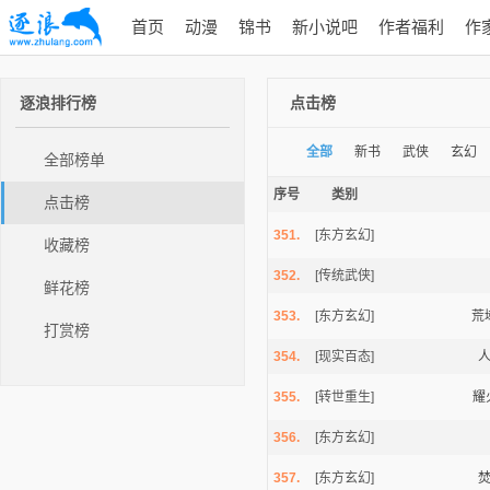
首页
动漫
锦书
新小说吧
作者福利
作
逐浪排行榜
点击榜
全部
新书
武侠
玄幻
全部榜单
序号
类别
点击榜
351.
[东方玄幻]
收藏榜
352.
[传统武侠]
鲜花榜
353.
[东方玄幻]
荒
打赏榜
354.
[现实百态]
355.
[转世重生]
耀
356.
[东方玄幻]
357.
[东方玄幻]