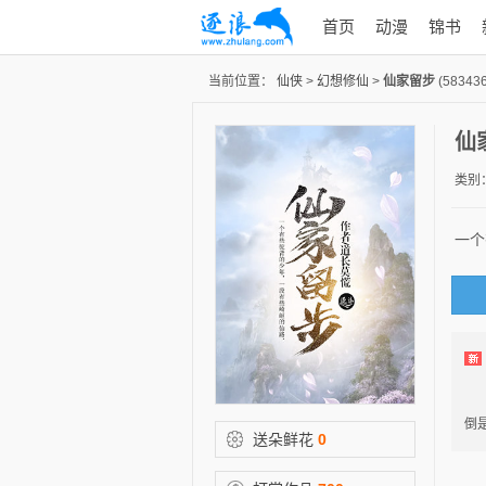
首页
动漫
锦书
当前位置：
仙侠
>
幻想修仙
>
仙家留步
(583436
仙
类别
一个
“
倒
送朵鲜花
0