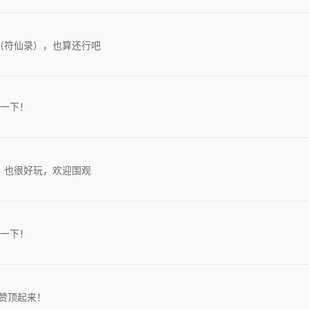
（符仙录），也算还行吧
一下！
》也很好玩，欢迎围观
一下！
赞顶起来！