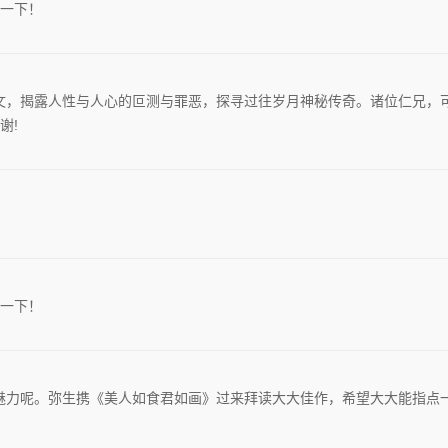
一下！
文，揭露人性与人心的叵测与罪恶，探寻过往岁月神秘传奇。诸位仁兄，
谢!
一下！
魅力呢。弥生携《美人如食君如画》过来拜读大大佳作，希望大大能指点