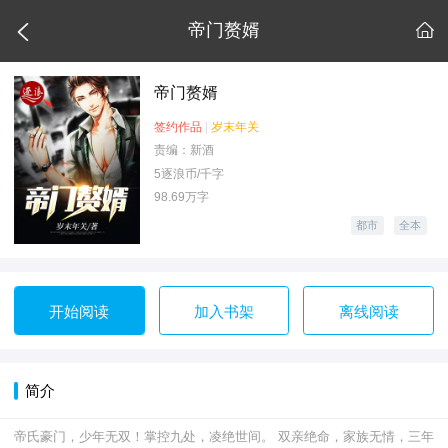

帝门赘婿

帝门赘婿
签约作品
|
岁末年关
责编：新酒
5逐浪币/千字
98.69万字
都市
全本
开始阅读
加入书架
离线阅读
简介
帝氏豪门，少年无双！掌控九处，凌绝世间。 双亲绝命，家族无情，三年