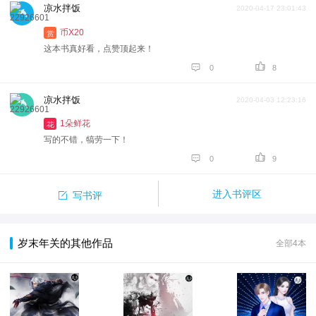
凉水拌饭
2020-04-17 23:01:43
币X20
赏
这本书真好看，点赞顶起来！


0
8
凉水拌饭
2020-04-03 12:23:16
1朵鲜花
花
写的不错，犒劳一下！


0
9

进入书评区
写书评
岁末年关的其他作品
全部4本