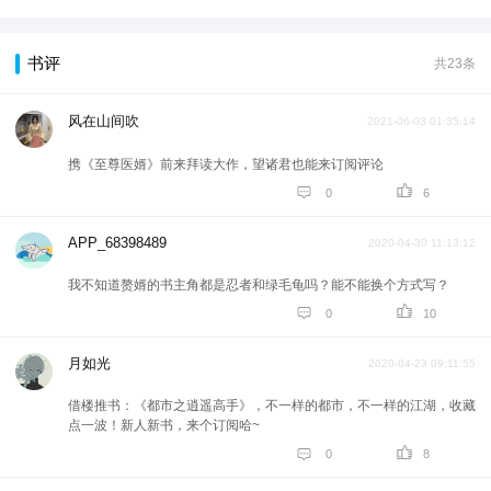
书评
共23条
风在山间吹
2021-06-03 01:35:14
携《至尊医婿》前来拜读大作，望诸君也能来订阅评论


0
6
APP_68398489
2020-04-30 11:13:12
我不知道赘婿的书主角都是忍者和绿毛龟吗？能不能换个方式写？


0
10
月如光
2020-04-23 09:11:55
借楼推书：《都市之逍遥高手》，不一样的都市，不一样的江湖，收藏
点一波！新人新书，来个订阅哈~


0
8