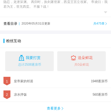
隐忍，龙潜深渊。 再归时，执剑屠世家，西蛮王宫立坟冢。 帝凌曰：我
若为王，世无西蛮。 不服？战！

查看目录
|
2020年05月31日更新
共475章

粉丝互动


我要打赏
送朵鲜花
总计2508逐浪币
共0朵鲜花
1
皇帝家的邻居
1948逐浪币
2
凉水拌饭
560逐浪币
查看更多
