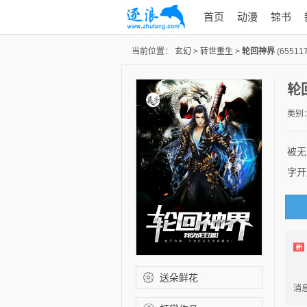
首页
动漫
锦书
当前位置：
玄幻
>
转世重生
>
轮回神界
(655117
轮
类别
被无
字开
闻
送朵鲜花
消