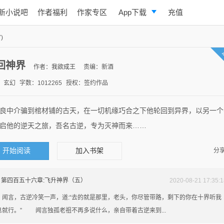
新小说吧
作者福利
作家专区
App下载
充值
逐浪小说
)
写作助手
回神界
作者：
我欲成王
责编：新酒
：玄幻
字数：1012265
授权：签约作品
良中介骗到棺材铺的古天，在一切机缘巧合之下他轮回到异界，以另一个
启他的逆天之旅，吾名古逆，专为灭神而来……
开始阅读
加入书架
分享
第四百五十六章:飞升神界（五）
2020-08-21 17:35:1
言，古逆冷笑一声，道:“去的就是那里，老头，你尽管带路，剩下的你在十界听我
息就行。” 闻言独孤老祖不再多说什么，亲自带着古逆来到...