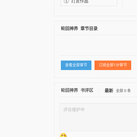
打赏作品
轮回神界 章节目录
逐浪小说
查看全部章节
订阅全部VIP章节
轮回神界 书评区
最新
全部
0
条