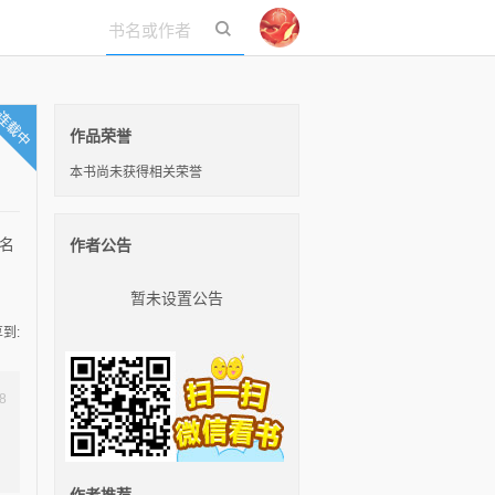
立即登录
作品荣誉
本书尚未获得相关荣誉
名
作者公告
暂未设置公告
到:
8