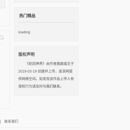
热门精品
loading
版权声明
《轮回神界》由作者
我欲成王
于
2019-03-19 创建并上传，逐浪网提
供网络空间。如发现该作品上传人有
侵权行为请及时
与我们联系
。
|
联系我们