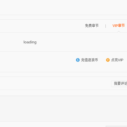
免费章节
|
VIP章节
loading
充值逐浪币
点亮VIP
我要评