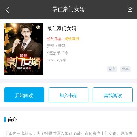

最佳豪门女婿

最佳豪门女婿
签约作品
|
钢铁直男
责编：新酒
5逐浪币/千字
109.32万字
都市
全本
开始阅读
加入书架
离线阅读
简介
天泽的王者郝运，为了报恩甘愿入赘到了融江市何家当上门女婿。尽管妻