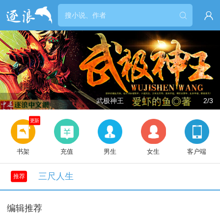


武极神王
2/3
更新
书架
充值
男生
女生
客户端
三尺人生
推荐
编辑推荐