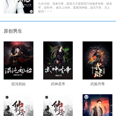
九州大陆，强者为尊，陨落天才楚星雨巧得修罗神骨，破苍
穹，逆乾坤。 修无上传承，凝最强神魂，战无不胜，无人
敢挡！！！
原创男生
混沌初始
武神圣帝
武炼丹尊