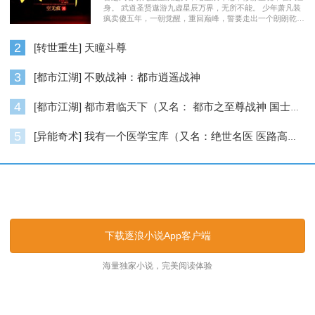
身。 武道圣贤遨游九虚星辰万界，无所不能。 少年萧凡装
疯卖傻五年，一朝觉醒，重回巅峰，誓要走出一个朗朗乾
坤……
2
[转世重生] 天瞳斗尊
3
[都市江湖] 不败战神：都市逍遥战神
4
[都市江湖] 都市君临天下（又名： 都市之至尊战神 国士无双 ）
5
[异能奇术] 我有一个医学宝库（又名：绝世名医 医路高升）
逐浪小说_逐浪网
下载逐浪小说App客户端
海量独家小说，完美阅读体验