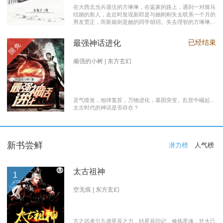
在大西北当兵退伍的方琳琳，在返家的路上，遇到一对骑马
结婚的新人，走近时发现新郎是与她刚刚失去联系一个月的
男友贾正，而新娘则是她的同学胡玥。失去理智的方琳琳，
大闹接亲现场。 涉世未深的妹妹方淑淑与网友约会，险遭
伤害，做芝麻油坊生意的父亲遭遇车祸之灾。年事已高的母
已经结束
最强神话进化
限免
亲，心脏病发作，住进了医院。方琳琳最后决心到大城市发
展。 在灯红酒绿的都市中，毫无一技之长的方琳琳，遭遇
着谋生的艰辛，是无数曾经脱下军装回到社会的退伍军人遭
顽强的小树 | 东方玄幻
遇的缩影之一。方琳琳开过大货车、当过女保安、当过私人
司机，又做过服装厂的女工。 最终方琳琳放弃了在大城市
的发展，回农村继承了父亲的芝麻油坊的生意………
灵气喷发，地球复苏，万物进化，基因突变。乱世中崛起...
太古时代的神话是否存在？
新书尝鲜
潜力榜
人气榜
太古祖神
1
空无痕 | 东方玄幻
古之武者引九虚星辰之力，结星辰印记，修炼星魂，壮大己