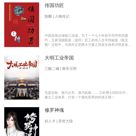
传国功匠
陈酿 | 人物传记
中国东南沿海瓯江流域，为了一个七十年前不同寻常的盟
约，五家顶级瓯派（温州）匠工的传人在寻找秘笈《瓯宝
图》过程中，与境外正邪两大力量之间发生殊死冲突及各派
瓯越匠人之间颇有历史渊源的爱恨情仇的传奇。 【向新中
国成立70周年献礼参赛作品】本书荣获2019优秀网络文学
大明工业帝国
推介、2019扬子江原创网络文学大赛特别奖 【主要故事线
索】： 1、中国瓯匠与上世纪来到中国的传教士订立了70年
护宝盟约。 2、瓯匠传人为寻找《瓯宝图》以及“瓯宝”，与
三酸二碱 | 唐宋元明
境外邪恶势力的生死夺宝。 3、瓯匠传人之间的几代人爱恨
情仇以及与境外善恶两大力量的历史恩怨纠缠。
毛瑟步枪、蒸汽火车、蒸汽机船…… 工科博士回到古代，
建立工业体系，打造一个领先世界的科技王朝！
修罗神魂
好人卡 | 异世大陆