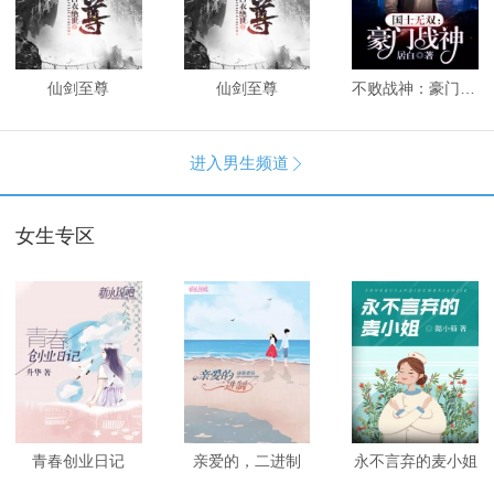
仙剑至尊
仙剑至尊
不败战神：豪门战神
进入男生频道

女生专区
青春创业日记
亲爱的，二进制
永不言弃的麦小姐