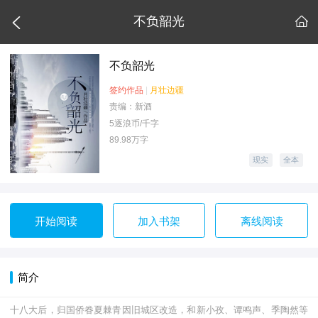

不负韶光

不负韶光
签约作品
|
月壮边疆
责编：新酒
5逐浪币/千字
89.98万字
现实
全本
开始阅读
加入书架
离线阅读
简介
十八大后，归国侨眷夏棘青因旧城区改造，和新小孜、谭鸣声、季陶然等