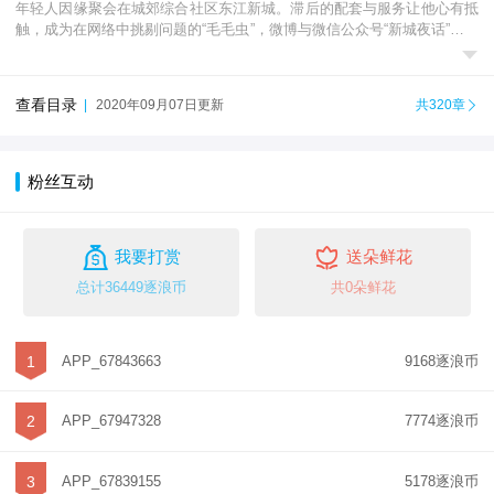
年轻人因缘聚会在城郊综合社区东江新城。滞后的配套与服务让他心有抵
触，成为在网络中挑剔问题的“毛毛虫”，微博与微信公众号“新城夜话”成为

居民吐槽的负面平台。伴随城市文明建设与基层...
查看目录
|
2020年09月07日更新
共320章

粉丝互动


我要打赏
送朵鲜花
总计36449逐浪币
共0朵鲜花
1
APP_67843663
9168逐浪币
2
APP_67947328
7774逐浪币
3
APP_67839155
5178逐浪币