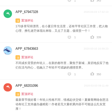


1
343
APP_67947328
2020-04-03 17:32:13
置顶评论
顶
170多章写得漂亮，在小夏日常生活里，还有平常社区工作里，把人物
心理、挣扎迷茫体现出来啦，又点了主题，值得赏一个！


1
339
APP_67843663
2020-03-10 10:59:23
置顶评论
顶
不同成长背景的年轻人，在新的都市里，聚焦于新城，真切地反应了他
们生活与内心，也融入了年轻不可或缺的感情世界。


1
350
APP_68201096
2020-03-03 09:11:49
置顶评论
顶
最新章节很好看！年轻人性格不同，情感起伏交错！夏棘青网络创意活
动有社工支持越办越精彩！作者若无大量积累内容不可能这么扎实宽
厚！