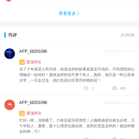
查看更多

书评
共266条
APP_68201096
2020-06-27 11:14:36
置顶评论
顶
当了十年基层人民代表，知道这样的故事是真实可信的，不同居民的心
理融在一起特好！庞惜这样的也不算个坏人，真的，他只是一时心里有
点窄，一旦走过去，他们也是社区里开的艳的花！


1
470
APP_68201096
2020-06-27 11:08:34
置顶评论
顶
忙好一阵，没细看了。六卷后面写得漂亮！人物情感变化相当自然，几
个年轻人，庞惜，梁卜心理变化很自然，居民区里是这样的！能这样整
合特例，巧！