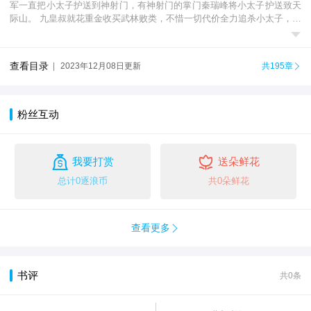
军一直把小太子护送到神射门，有神射门的掌门秦瑞峰将小太子护送致天
际山。 九皇叔就花重金收买武林败类，不惜一切代价全力追杀小太子，小

太子跌落万丈悬崖大难不死，偶得德虚灵派武...
查看目录
|
2023年12月08日更新
共195章

粉丝互动


我要打赏
送朵鲜花
总计0逐浪币
共0朵鲜花
查看更多

书评
共0条