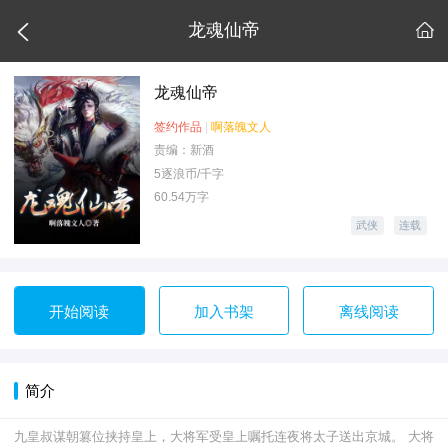

龙魂仙帝

龙魂仙帝
签约作品
|
啊落魄文人
责编：新酒
5逐浪币/千字
60.54万字
武侠
连载
开始阅读
加入书架
离线阅读
简介
九皇叔谋朝篡位挟持皇上，大将军受皇上嘱托连夜将太子送出京城。 大将