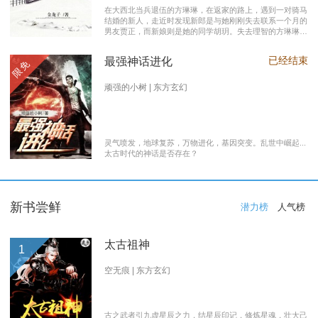
在大西北当兵退伍的方琳琳，在返家的路上，遇到一对骑马
结婚的新人，走近时发现新郎是与她刚刚失去联系一个月的
男友贾正，而新娘则是她的同学胡玥。失去理智的方琳琳，
大闹接亲现场。 涉世未深的妹妹方淑淑与网友约会，险遭
伤害，做芝麻油坊生意的父亲遭遇车祸之灾。年事已高的母
已经结束
最强神话进化
限免
亲，心脏病发作，住进了医院。方琳琳最后决心到大城市发
展。 在灯红酒绿的都市中，毫无一技之长的方琳琳，遭遇
着谋生的艰辛，是无数曾经脱下军装回到社会的退伍军人遭
顽强的小树 | 东方玄幻
遇的缩影之一。方琳琳开过大货车、当过女保安、当过私人
司机，又做过服装厂的女工。 最终方琳琳放弃了在大城市
的发展，回农村继承了父亲的芝麻油坊的生意………
灵气喷发，地球复苏，万物进化，基因突变。乱世中崛起...
太古时代的神话是否存在？
新书尝鲜
潜力榜
人气榜
太古祖神
1
空无痕 | 东方玄幻
古之武者引九虚星辰之力，结星辰印记，修炼星魂，壮大己