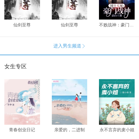
仙剑至尊
仙剑至尊
不败战神：豪门战神
进入男生频道

女生专区
青春创业日记
亲爱的，二进制
永不言弃的麦小姐