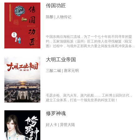
传国功匠
陈酿 | 人物传记
中国东南沿海瓯江流域，为了一个七十年前不同寻常的盟
约，五家顶级瓯派（温州）匠工的传人在寻找秘笈《瓯宝
图》过程中，与境外正邪两大力量之间发生殊死冲突及各派
瓯越匠人之间颇有历史渊源的爱恨情仇的传奇。 【向新中
国成立70周年献礼参赛作品】本书荣获2019优秀网络文学
大明工业帝国
推介、2019扬子江原创网络文学大赛特别奖 【主要故事线
索】： 1、中国瓯匠与上世纪来到中国的传教士订立了70年
护宝盟约。 2、瓯匠传人为寻找《瓯宝图》以及“瓯宝”，与
三酸二碱 | 唐宋元明
境外邪恶势力的生死夺宝。 3、瓯匠传人之间的几代人爱恨
情仇以及与境外善恶两大力量的历史恩怨纠缠。
毛瑟步枪、蒸汽火车、蒸汽机船…… 工科博士回到古代，
建立工业体系，打造一个领先世界的科技王朝！
修罗神魂
好人卡 | 异世大陆