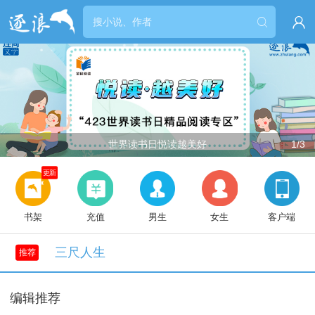


世界读书日悦读越美好
1/3
更新
书架
充值
男生
女生
客户端
三尺人生
推荐
编辑推荐