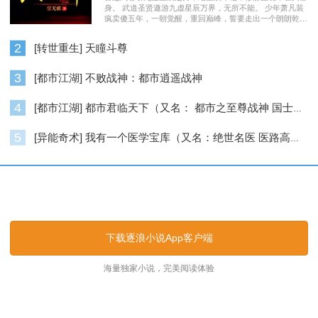
身。 武道圣贤遨游九虚星辰万界，无所不能。 少年萧凡装
疯卖傻五年，一朝觉醒，重回巅峰，誓要走出一个朗朗乾
坤……
2
[转世重生] 天瞳斗尊
3
[都市江湖] 不败战神：都市逍遥战神
4
[都市江湖] 都市君临天下（又名： 都市之至尊战神 国士无双 ）
5
[异能奇术] 我有一个医学宝库（又名：绝世名医 医路高升）
逐浪小说_逐浪网
下载逐浪小说App客户端
海量独家小说，完美阅读体验