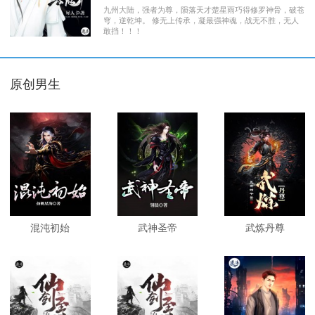
九州大陆，强者为尊，陨落天才楚星雨巧得修罗神骨，破苍
穹，逆乾坤。 修无上传承，凝最强神魂，战无不胜，无人
敢挡！！！
原创男生
混沌初始
武神圣帝
武炼丹尊