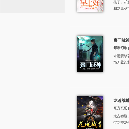
孩子，却
和龙凤萌宝
豪门战
逐浪小说
都市幻想 |
未婚妻杀
场无敌的
龙魂战
东方玄幻 |
太古初期
得到神龙