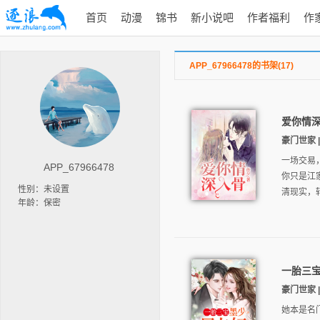
首页
动漫
锦书
新小说吧
作者福利
作
APP_67966478的书架(17)
爱你情
豪门世家 | 
一场交易
APP_67966478
你只是江
性别：未设置
清现实，
年龄：保密
一胎三
豪门世家 |
她本是名