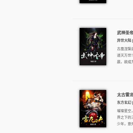
武神圣
异世大陆 |
古凰涅槃
道灭万世
晨，欲成为
太古雷
东方玄幻 |
璀璨星空
界之下的
少年，意外