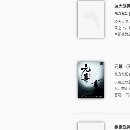
凌天战
东方玄幻 | 
凌天大陆
天之上，
生视我为敌
元尊
（
东方玄幻 | 
天蚕土豆
龙，夺走
苍穹。 气
绝世武