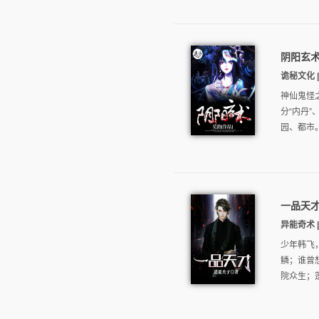
阴阳玄
诡秘文化 |
神仙鬼怪之
分“内丹”
园、都市。
一品天
异能奇术 |
少年韩飞
鳞；谁曾
院众生；