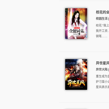
校花的
校园生活 |
校花:“
我开工资…
钢笔……
异世星
异世大陆 |
重生成为
护刁蛮小
星风表示