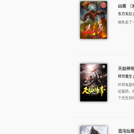
凶兽
（
东方玄幻 |
他失去了
天劫神
转世重生 |
叶祁本是
论是药，
个天生剑
混沌仙