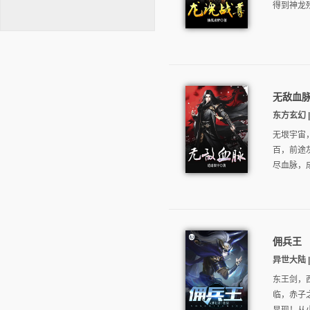
得到神龙
无敌血
逐浪小说
东方玄幻 |
无垠宇宙
百，前途
尽血脉，
佣兵王
异世大陆 |
东王剑，
临，赤子