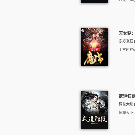
显现！从
天女魃
东方玄幻 |
上古凶神
武道狂
异世大陆 |
俯瞰天下