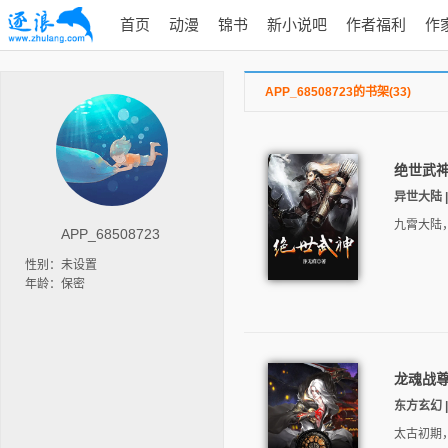
首页
动漫
锦书
新小说吧
作者福利
作
APP_68508723的书架(33)
绝世武
异世大陆 | 
九霄大陆
APP_68508723
性别：未设置
年龄：保密
龙魂战
东方玄幻 |
太古初期